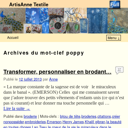
ArtisAnne Textile
Accueil
Menu ↓
Skip to primary content
Aller au contenu secondaire
Archives du mot-clef
poppy
Transformer, personnaliser en brodant…
37
Publié le
12 juillet 2013
par
Anne
« La marque constante de la sagesse est de voir le miraculeux
dans le banal ». (EMERSON) Celles qui me connaissent savent
que j’adore trouver des petits vêtements d’enfants unis (ce qui n’est
pas si courant) et leur donner ma touche personnelle qui …
Lire la suite
→
Publié dans
broderie
|
Mots-clefs :
bijou de tête
,
broderies
,
citations
,
créer
nonposséder
,
embroideries
,
Emerson
,
Henry James
,
Khalil gibran
,
la beauté
en toutes choses
,
Lao Tseu
,
le coeur de la vie
,
le miraculeux dans le