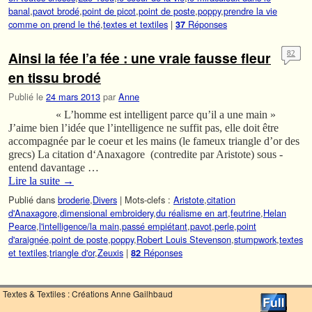
banal
,
pavot brodé
,
point de picot
,
point de poste
,
poppy
,
prendre la vie
comme on prend le thé
,
textes et textiles
|
Réponses
37
Ainsi la fée l’a fée : une vraie fausse fleur
82
en tissu brodé
Publié le
24 mars 2013
par
Anne
« L’homme est intelligent parce qu’il a une main »
J’aime bien l’idée que l’intelligence ne suffit pas, elle doit être
accompagnée par le coeur et les mains (le fameux triangle d’or des
grecs) La citation d‘Anaxagore (contredite par Aristote) sous -
entend davantage …
Lire la suite
→
Publié dans
broderie
,
Divers
|
Mots-clefs :
Aristote
,
citation
d'Anaxagore
,
dimensional embroidery
,
du réalisme en art
,
feutrine
,
Helan
Pearce
,
l'intelligence/la main
,
passé empiétant
,
pavot
,
perle
,
point
d'araignée
,
point de poste
,
poppy
,
Robert Louis Stevenson
,
stumpwork
,
textes
et textiles
,
triangle d'or
,
Zeuxis
|
Réponses
82
Textes & Textiles : Créations Anne Gailhbaud