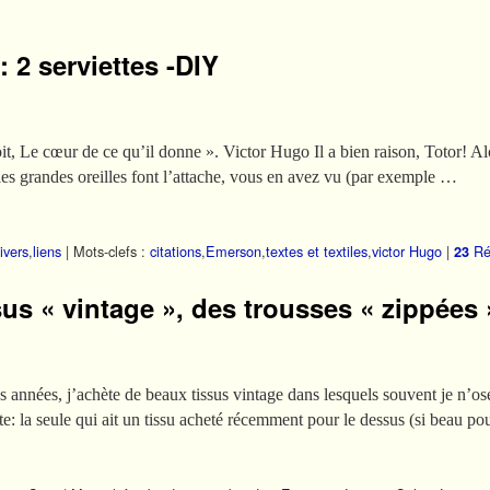
: 2 serviettes -DIY
çoit, Le cœur de ce qu’il donne ». Victor Hugo Il a bien raison, Totor! A
les grandes oreilles font l’attache, vous en avez vu (par exemple …
ivers
,
liens
|
Mots-clefs :
citations
,
Emerson
,
textes et textiles
,
victor Hugo
|
Ré
23
us « vintage », des trousses « zippées »
 années, j’achète de beaux tissus vintage dans lesquels souvent je n’os
: la seule qui ait un tissu acheté récemment pour le dessus (si beau po