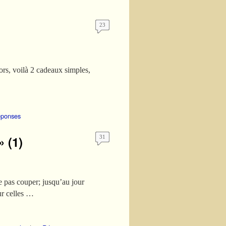
23
lors, voilà 2 cadeaux simples,
ponses
 (1)
31
e pas couper; jusqu’au jour
ur celles …