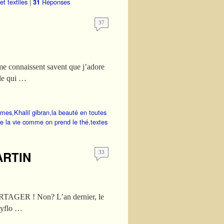
et textiles
|
Réponses
31
37
e connaissent savent que j’adore
lle qui …
ames
,
Khalil gibran
,
la beauté en toutes
e la vie comme on prend le thé
,
textes
MARTIN
33
 PARTAGER ! Non? L’an dernier, le
hyflo …