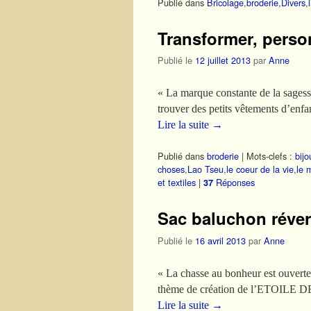
Publié dans
Bricolage
,
broderie
,
Divers
,
Transformer, perso
Publié le
12 juillet 2013
par
Anne
« La marque constante de la sages
trouver des petits vêtements d’enfa
Lire la suite
→
Publié dans
broderie
|
Mots-clefs :
bijo
choses
,
Lao Tseu
,
le coeur de la vie
,
le 
et textiles
|
Réponses
37
Sac baluchon réver
Publié le
16 avril 2013
par
Anne
« La chasse au bonheur est ouverte
thème de création de l’ETOILE DE M
Lire la suite
→