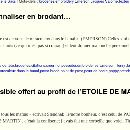
liens
,
Sacs
|
Mots-clefs :
broderies
,
embroidery
,
Emerson
,
Jacques Salomé
,
textes 
nnaliser en brodant…
se est de voir le miraculeux dans le banal ». (EMERSON) Celles qui m
nts unis (ce qui n’est pas si courant) et leur donner ma touche personne
u de tête
,
broderies
,
citations
,
créer nonposséder
,
embroideries
,
Emerson
,
Henry J
miraculeux dans le banal
,
pavot brodé
,
point de picot
,
point de poste
,
poppy
,
prendr
sible offert au profit de l’ETOILE DE 
 tous les matins » écrivait Stendhal; le/notre bonheur, c’est celui de
ARTIN , c’était la confiserie; j’avais fait une corbeille que voici; T