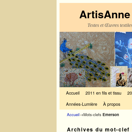
ArtisAnne 
Textes et Œuvres textil
Skip to primary content
Aller au contenu secondaire
Accueil
2011 en fils et tissu
20
Années-Lumière
À propos
Accueil
→Mots-clefs
Emerson
Archives du mot-clef