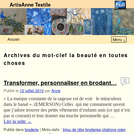
ArtisAnne Textile
Accueil
Menu ↓
Skip to primary content
Aller au contenu secondaire
Archives du mot-clef
la beauté en toutes
choses
Transformer, personnaliser en brodant…
37
Publié le
12 juillet 2013
par
Anne
« La marque constante de la sagesse est de voir le miraculeux
dans le banal ». (EMERSON) Celles qui me connaissent savent
que j’adore trouver des petits vêtements d’enfants unis (ce qui n’est
pas si courant) et leur donner ma touche personnelle qui …
Lire la suite
→
Publié dans
broderie
|
Mots-clefs :
bijou de tête
,
broderies
,
citations
,
créer