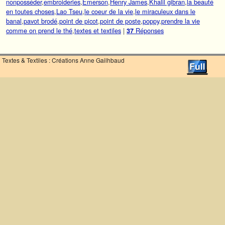
nonposséder
,
embroideries
,
Emerson
,
Henry James
,
Khalil gibran
,
la beauté
en toutes choses
,
Lao Tseu
,
le coeur de la vie
,
le miraculeux dans le
banal
,
pavot brodé
,
point de picot
,
point de poste
,
poppy
,
prendre la vie
comme on prend le thé
,
textes et textiles
|
Réponses
37
Textes & Textiles : Créations Anne Gailhbaud