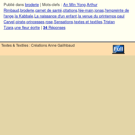
Publié dans
broderie
|
Mots-clefs :
An Min Yong
,
Arthur
Rimbaud
,
broderie
,
carnet de santé
,
citations
,
fée-main
,
jonas
,
l'empreinte de
l'ange
,
la Kabbale
,
La naissance d'un enfant
,
la venue du printemps
,
paul
Carvel
,
pirate
,
princesses
,
rose
,
Sensations
,
textes et textiles
,
Tristan
Tzara
,
une fleur écrite
|
Réponses
34
Textes & Textiles : Créations Anne Gailhbaud