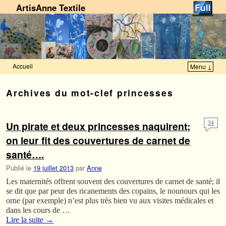
ArtisAnne Textile
Accueil
Menu ↓
Skip to primary content
Aller au contenu secondaire
Archives du mot-clef
princesses
Un pirate et deux princesses naquirent;
34
on leur fit des couvertures de carnet de
santé….
Publié le
19 juillet 2013
par
Anne
Les maternités offrent souvent des couvertures de carnet de santé; il
se dit que par peur des ricanements des copains, le nounours qui les
orne (par exemple) n’est plus très bien vu aux visites médicales et
dans les cours de …
Lire la suite
→