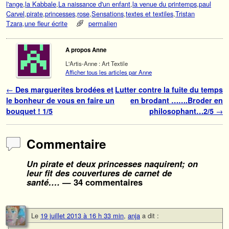
l'ange
,
la Kabbale
,
La naissance d'un enfant
,
la venue du printemps
,
paul
Carvel
,
pirate
,
princesses
,
rose
,
Sensations
,
textes et textiles
,
Tristan
Tzara
,
une fleur écrite
permalien
A propos Anne
L'Artis-Anne : Art Textile
Afficher tous les articles par Anne
Navigation des articles
←
Des marguerites brodées et
Lutter contre la fuite du temps
le bonheur de vous en faire un
en brodant …….Broder en
bouquet ! 1/5
philosophant…2/5
→
Commentaire
Un pirate et deux princesses naquirent; on
leur fit des couvertures de carnet de
santé….
— 34 commentaires
Le
19 juillet 2013 à 16 h 33 min
,
anja
a dit :