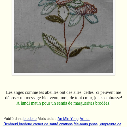
Les anges comme les abeilles ont des ailes; celles -ci peuvent me
déposer un message bienvenu; moi, de tout cœur, je les embrasse!
A lundi matin pour un semis de marguerites brodées!
Publié dans
broderie
Mots-clefs :
An Min Yong
,
Arthur
Rimbaud
,
broderie
,
carnet de santé
,
citations
,
fée-main
,
jonas
,
l'empreinte de