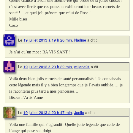
Quelle chance d’avoir une abeille-fée qui brode de si jolies choses !
c’est avec fierté que ces poussins exhiberont leur beaux carnets de
santé ! …et quel joli prénom que celui de Rose !
Mille bises
Coco
Le
19 juillet 2013 à 19 h 26 min
,
Nadine
a dit :
Je n’ai qu’un mot : RA VIS SANT !
Le
19 juillet 2013 à 20 h 32 min
,
mijane91
a dit :
Voilà deux bien jolis carnets de santé personnalisés ! Je connaissais
cette légende mais il y a bien longtemps que je l’avais oubliée…. je
la raconterai plus tard à mes princesses…
Bisous l’Artis’Anne
Le
19 juillet 2013 à 20 h 47 min
,
Joelle
a dit :
Voilà une famille qui s’agrandit! Quelle jolie légende que celle de
l’ange qui pose son doigt!