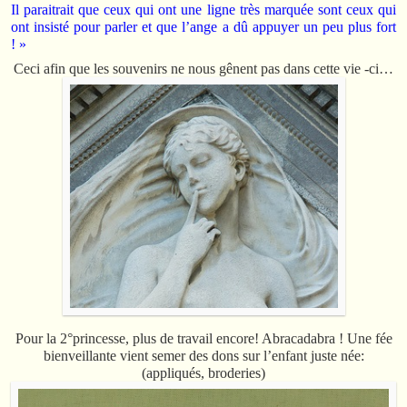
Il paraitrait que ceux qui ont une ligne très marquée sont ceux qui
ont insisté pour parler et que l’ange a dû appuyer un peu plus fort
! »
Ceci afin que les souvenirs ne nous gênent pas dans cette vie -ci…
Pour la 2°princesse, plus de travail encore! Abracadabra ! Une fée
bienveillante vient semer des dons sur l’enfant juste née:
(appliqués, broderies)