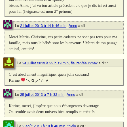
bisous Anne, j’ai vu ton article précédent c e que je dis ici est aussi
pour lui (Feignasse est mon 2° prénom)
Le
21 juillet 2013 à 14 h 46 min
,
Anne
a dit :
Merci Marie- Christine, ces petits cadeaux ne sont pas tous pour ma
famille, mais tous le bébés sont les bienvenus!! Merci de ton pasage
amical, amitiés!
Le
24 juillet 2013 à 22 h 19 min
,
fleurenféeunmax
a dit :
C’est absolument magnifique, quels jolis cadeaux!
Karine
*•. ✿¸.•*☆ ★
Le
25 juillet 2013 à 7 h 32 min
,
Anne
a dit :
Karine, merci, j’espère que nous échangerons davantage…………
On semble avoir deux univers bien remplis et créatifs!
Le
2 août 2013 à 10 h 46 min
,
thyflo
a dit :