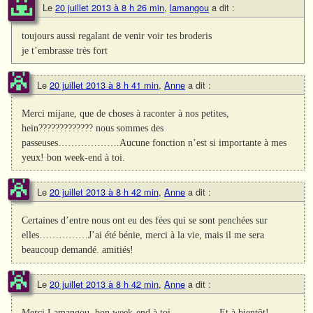
Le
20 juillet 2013 à 8 h 26 min
,
lamangou
a dit :
toujours aussi regalant de venir voir tes broderis
je t’embrasse très fort
Le
20 juillet 2013 à 8 h 41 min
,
Anne
a dit :
Merci mijane, que de choses à raconter à nos petites,
hein????????????? nous sommes des
passeuses……………….Aucune fonction n’est si importante à mes
yeux! bon week-end à toi.
Le
20 juillet 2013 à 8 h 42 min
,
Anne
a dit :
Certaines d’entre nous ont eu des fées qui se sont penchées sur
elles……………J’ai été bénie, merci à la vie, mais il me sera
beaucoup demandé. amitiés!
Le
20 juillet 2013 à 8 h 42 min
,
Anne
a dit :
Merci Lamangou, bon week-end à toi……………Et à bientôt!