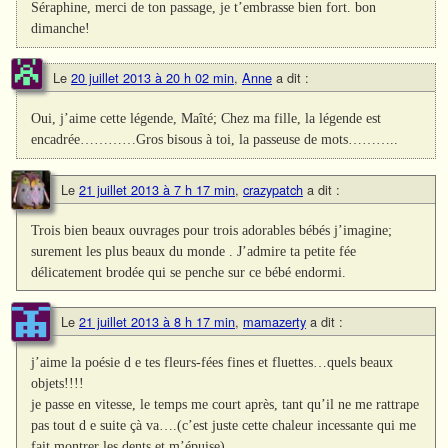
Séraphine, merci de ton passage, je t’embrasse bien fort. bon
dimanche!
Le
20 juillet 2013 à 20 h 02 min
,
Anne
a dit :
Oui, j’aime cette légende, Maîté; Chez ma fille, la légende est
encadrée…………Gros bisous à toi, la passeuse de mots………..
Le
21 juillet 2013 à 7 h 17 min
,
crazypatch
a dit :
Trois bien beaux ouvrages pour trois adorables bébés j’imagine;
surement les plus beaux du monde . J’admire ta petite fée
délicatement brodée qui se penche sur ce bébé endormi.
Le
21 juillet 2013 à 8 h 17 min
,
mamazerty
a dit :
j’aime la poésie d e tes fleurs-fées fines et fluettes…quels beaux
objets!!!!
je passe en vitesse, le temps me court après, tant qu’il ne me rattrape
pas tout d e suite çà va….(c’est juste cette chaleur incessante qui me
fait montrer les dents et m’épuise)