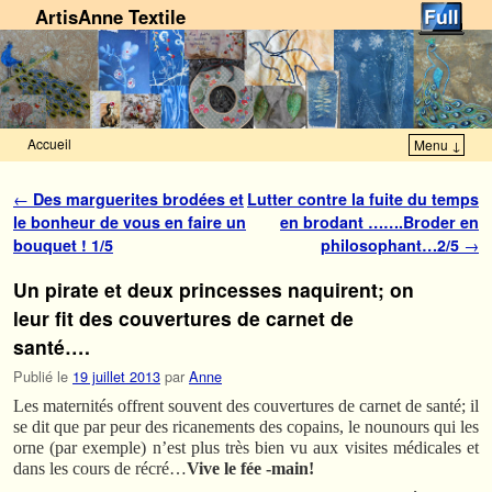
ArtisAnne Textile
Accueil
Menu ↓
Skip to primary content
Aller au contenu secondaire
Navigation des articles
←
Des marguerites brodées et
Lutter contre la fuite du temps
le bonheur de vous en faire un
en brodant …….Broder en
bouquet ! 1/5
philosophant…2/5
→
Un pirate et deux princesses naquirent; on
leur fit des couvertures de carnet de
santé….
Publié le
19 juillet 2013
par
Anne
Les maternités offrent souvent des couvertures de carnet de santé; il
se dit que par peur des ricanements des copains, le nounours qui les
orne (par exemple) n’est plus très bien vu aux visites médicales et
dans les cours de récré…
Vive le fée -main!