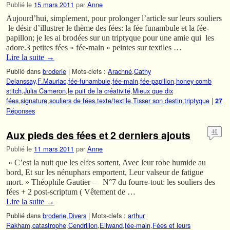
Publié le
15 mars 2011
par
Anne
Aujourd’hui, simplement, pour prolonger l’article sur leurs souliers
le désir d’illustrer le thème des fées: la fée funambule et la fée-
papillon; je les ai brodées sur un triptyque pour une amie qui les
adore.3 petites fées « fée-main » peintes sur textiles …
Lire la suite
→
Publié dans
broderie
|
Mots-clefs :
Arachné
,
Cathy
Delanssay
,
F.Mauriac
,
fée-funambule
,
fée-main
,
fée-papillon
,
honey comb
stitch
,
Julia Cameron
,
le puit de la créativité
,
Mieux que dix
fées
,
signature
,
souliers de fées
,
texte/textile
,
Tisser son destin
,
triptyque
|
27
Réponses
Aux pieds des fées et 2 derniers ajouts
40
Publié le
11 mars 2011
par
Anne
« C’est la nuit que les elfes sortent, Avec leur robe humide au
bord, Et sur les nénuphars emportent, Leur valseur de fatigue
mort. » Théophile Gautier – N°7 du fourre-tout: les souliers des
fées + 2 post-scriptum ( Vêtement de …
Lire la suite
→
Publié dans
broderie
,
Divers
|
Mots-clefs :
arthur
Rakham
,
catastrophe
,
Cendrillon
,
Ellwand
,
fée-main
,
Fées et leurs