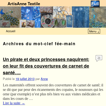
ArtisAnne Textile
Accueil
Menu ↓
Skip to primary content
Aller au contenu secondaire
Archives du mot-clef
fée-main
Un pirate et deux princesses naquirent;
34
on leur fit des couvertures de carnet de
santé….
Publié le
19 juillet 2013
par
Anne
Les maternités offrent souvent des couvertures de carnet de santé; il
se dit que par peur des ricanements des copains, le nounours qui les
orne (par exemple) n’est plus très bien vu aux visites médicales et
dans les cours de …
Lire la suite
→