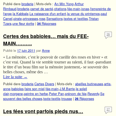
Publié dans
broderie
|
Mots-clefs :
An Min Yong
,
Arthur
Rimbaud
,
broderie
,
carnet de santé
,
citations
,
fée-main
,
jonas
,
l'empreinte de
l'ange
,
la Kabbale
,
La naissance d'un enfant
,
la venue du printemps
,
paul
Carvel
,
pirate
,
princesses
,
rose
,
Sensations
,
textes et textiles
,
Tristan
Tzara
,
une fleur écrite
|
Réponses
34
Certes des babioles… mais du FEE-
26
MAIN……….
Publié le
17 juin 2011
par
Anne
« La mémoire, c’est le pouvoir de cueillir des roses en hiver » et
c’est vrai. Quand la vie semble tourner au ralenti, il faut -parodiant
le titre d’un beau film sur la mémoire justement,- se souvenir des
belles choses, même des …
Lire la suite
→
Publié dans
broderie
,
Cartes
,
Divers
|
Mots-clefs :
abeilles butineuses
,
artis-
anne
,
babioles
,
faire son miel
,
fée-main
,
J.M.Barrie
,
le soleil
clair
,
morgane
,
peintre en herbe
,
Peter Pan
,
prénom de fée
,
Reverdy
,
Se
souvenri des belles choses
,
texte-textile
,
trousse
|
Réponses
26
Les fées vont parfois pieds nus…
27