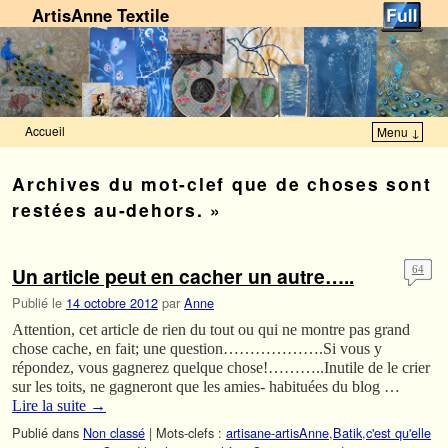
ArtisAnne Textile
Accueil
Menu ↓
Skip to primary content
Aller au contenu secondaire
Archives du mot-clef
que de choses sont
restées au-dehors. »
Un article peut en cacher un autre…..
64
Publié le
14 octobre 2012
par
Anne
Attention, cet article de rien du tout ou qui ne montre pas grand
chose cache, en fait; une question……………….Si vous y
répondez, vous gagnerez quelque chose!………..Inutile de le crier
sur les toits, ne gagneront que les amies- habituées du blog …
Lire la suite
→
Publié dans
Non classé
|
Mots-clefs :
artisane-artisAnne
,
Batik
,
c'est qu'elle