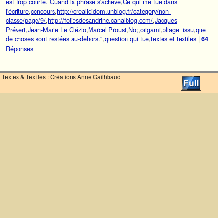
est trop courte. Quand la phrase s'achève
,
Ce qui me tue dans
l'écriture
,
concours
,
http://crealididom.unblog.fr/category/non-
classe/page/9/
,
http://foliesdesandrine.canalblog.com/
,
Jacques
Prévert
,
Jean-Marie Le Clézio
,
Marcel Proust
,
No;
,
origami
,
pliage tissu
,
que
de choses sont restées au-dehors."
,
question qui tue
,
textes et textiles
|
64
Réponses
Textes & Textiles : Créations Anne Gailhbaud