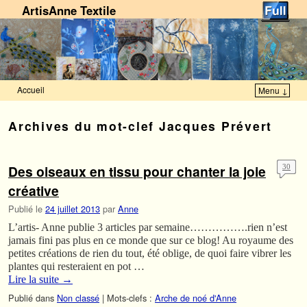
ArtisAnne Textile
Accueil
Menu ↓
Skip to primary content
Aller au contenu secondaire
Archives du mot-clef
Jacques Prévert
Des oiseaux en tissu pour chanter la joie
30
créative
Publié le
24 juillet 2013
par
Anne
L’artis- Anne publie 3 articles par semaine…………….rien n’est
jamais fini pas plus en ce monde que sur ce blog! Au royaume des
petites créations de rien du tout, été oblige, de quoi faire vibrer les
plantes qui resteraient en pot …
Lire la suite
→
Publié dans
Non classé
|
Mots-clefs :
Arche de noé d'Anne