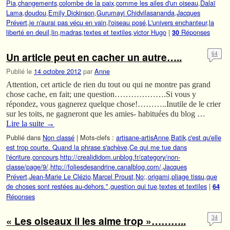
Pia
,
changements
,
colombe de la paix
,
comme les ailes d'un oiseau
,
Dalaï
Lama
,
doudou
,
Emily Dickinson
,
Gurumayi Chidvilasananda
,
Jacques
Prévert
,
je n'aurai pas vécu en vain
,
l'oiseau posé
,
L'univers enchanteur
,
la
liberté en deuil
,
lin
,
madras
,
textes et textiles
,
victor Hugo
|
Réponses
30
Un article peut en cacher un autre…..
64
Publié le
14 octobre 2012
par
Anne
Attention, cet article de rien du tout ou qui ne montre pas grand
chose cache, en fait; une question……………….Si vous y
répondez, vous gagnerez quelque chose!………..Inutile de le crier
sur les toits, ne gagneront que les amies- habituées du blog …
Lire la suite
→
Publié dans
Non classé
|
Mots-clefs :
artisane-artisAnne
,
Batik
,
c'est qu'elle
est trop courte. Quand la phrase s'achève
,
Ce qui me tue dans
l'écriture
,
concours
,
http://crealididom.unblog.fr/category/non-
classe/page/9/
,
http://foliesdesandrine.canalblog.com/
,
Jacques
Prévert
,
Jean-Marie Le Clézio
,
Marcel Proust
,
No;
,
origami
,
pliage tissu
,
que
de choses sont restées au-dehors."
,
question qui tue
,
textes et textiles
|
64
Réponses
« Les oiseaux il les aime trop »………..
34