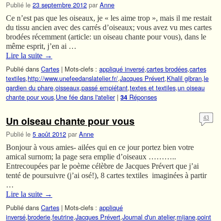
Publié le
23 septembre 2012
par
Anne
Ce n’est pas que les oiseaux, je « les aime trop », mais il me restait
du tissu ancien avec des carrés d’oiseaux; vous avez vu mes cartes
brodées récemment (article: un oiseau chante pour vous), dans le
même esprit, j’en ai …
Lire la suite
→
Publié dans
Cartes
|
Mots-clefs :
appliqué inversé
,
cartes brodées
,
cartes
textiles
,
http://www.unefeedanslatelier.fr/
,
Jacques Prévert
,
Khalil gibran
,
le
gardien du phare
,
oisseaux
,
passé empiétant
,
textes et textiles
,
un oiseau
chante pour vous
,
Une fée dans l'atelier
|
Réponses
34
Un oiseau chante pour vous
43
Publié le
5 août 2012
par
Anne
Bonjour à vous amies- ailées qui en ce jour portez bien votre
amical surnom; la page sera emplie d’oiseaux ………..
Entrecoupées par le poème célèbre de Jacques Prévert que j’ai
tenté de poursuivre (j’ai osé!), 8 cartes textiles imaginées à partir
…
Lire la suite
→
Publié dans
Cartes
|
Mots-clefs :
appliqué
inversé
,
broderie
,
feutrine
,
Jacques Prévert
,
Journal d'un atelier
,
mijane
,
point