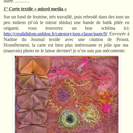
autre…………
1° Car
te
textile « mixed media »
Sur un fond de feutrine, très travaillé, puis rebrodé dans des tons un
peu indiens (d’où le miroir shisha) une bande de batik pliée en
origami; vous trouverez un bon schéma ici:
http://crealididom.unblog.fr/category/non-classe/page/9/
Envoyée à
Nadine du Journal textile avec une citation de Proust.
Honnêtement, la carte est bien plus intéressante et jolie que ma
(mauvais) photo ne le laisse deviner! je n’en suis pas mécontente: