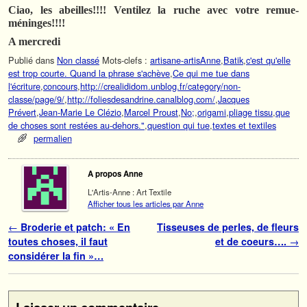
Ciao, les abeilles!!!! Ventilez la ruche avec votre remue-
méninges!!!!
A mercredi
Publié dans
Non classé
Mots-clefs :
artisane-artisAnne
,
Batik
,
c'est qu'elle
est trop courte. Quand la phrase s'achève
,
Ce qui me tue dans
l'écriture
,
concours
,
http://crealididom.unblog.fr/category/non-
classe/page/9/
,
http://foliesdesandrine.canalblog.com/
,
Jacques
Prévert
,
Jean-Marie Le Clézio
,
Marcel Proust
,
No;
,
origami
,
pliage tissu
,
que
de choses sont restées au-dehors."
,
question qui tue
,
textes et textiles
permalien
A propos Anne
L'Artis-Anne : Art Textile
Afficher tous les articles par Anne
Navigation des articles
←
Broderie et patch: « En
Tisseuses de perles, de fleurs
toutes choses, il faut
et de coeurs….
→
considérer la fin »…