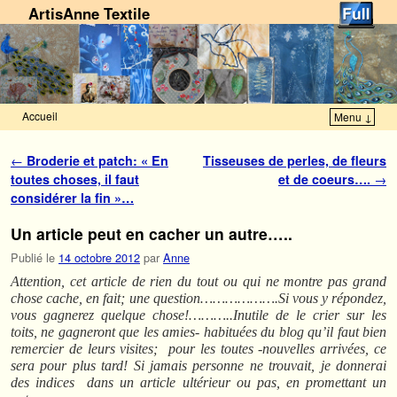
ArtisAnne Textile
Accueil
Menu ↓
Skip to primary content
Aller au contenu secondaire
Navigation des articles
←
Broderie et patch: « En
Tisseuses de perles, de fleurs
toutes choses, il faut
et de coeurs….
→
considérer la fin »…
Un article peut en cacher un autre…..
Publié le
14 octobre 2012
par
Anne
Attention, cet article de rien du tout ou qui ne montre pas grand
chose cache, en fait; une question……………….Si vous y répondez,
vous gagnerez quelque chose!………..Inutile de le crier sur les
toits, ne gagneront que les amies- habituées du blog qu’il faut bien
remercier de leurs visites; pour les toutes -nouvelles arrivées, ce
sera pour plus tard! Si jamais personne ne trouvait, je donnerai
des indices dans un article ultérieur ou pas, en promettant un