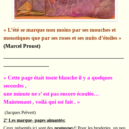
« L’été se marque non moins par ses mouches et
moustiques que par ses roses et ses nuits d’étoiles »
(Marcel Proust)
——————————————————————
————————-
« Cette page était toute blanche il y a quelques
secondes ,
une minute ne s’ est pas encore écoulée…
Maintenant , voilà qui est fait . »
(Jacques Prévert)
2° Les marque- pages aimantés:
Ceux présentés ici sont des
protoype
s!! Pour les broderies, un peu