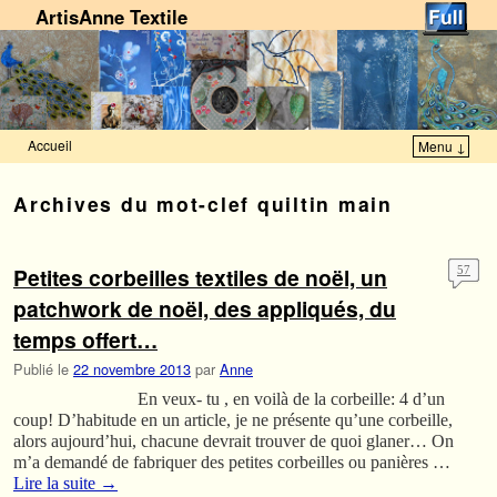
ArtisAnne Textile
Accueil
Menu ↓
Skip to primary content
Aller au contenu secondaire
Archives du mot-clef
quiltin main
Petites corbeilles textiles de noël, un
57
patchwork de noël, des appliqués, du
temps offert…
Publié le
22 novembre 2013
par
Anne
En veux- tu , en voilà de la corbeille: 4 d’un
coup! D’habitude en un article, je ne présente qu’une corbeille,
alors aujourd’hui, chacune devrait trouver de quoi glaner… On
m’a demandé de fabriquer des petites corbeilles ou panières …
Lire la suite
→