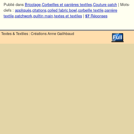
Publié dans
Bricolage
,
Corbeilles et panières textiles
,
Couture patch
|
Mots-
clefs :
appliqués
,
citations
,
coiled fabric bowl
,
corbeille textile
,
panière
textile
,
patchwork
,
quiltin main
,
textes et textiles
|
Réponses
57
Textes & Textiles : Créations Anne Gailhbaud