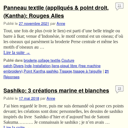
Panneau textile (appliqués & point droit,
21
(Kantha): Rouges Ailes
Publié le
27 novembre 2021
par
Anne
Tout, une fois de plus (voir le lien) est parti d’une belle tringle ou
barre à Ikat; venue d’Indonésie, le motif central est un oiseau; d’où
les oiseaux qui parsèment la broderie Perse centrale et même les
motifs d’oiseaux au …
Lire la suite
→
Publié dans
broderie
,
collage textile
,
Couture
patch
,
Divers
,
Inde
,
Installation
,
liens
,
piqué libre (free machine
embroidery)
,
Point Kantha
,
sashiko
,
Tissage
,
tissage à l'aiguille
|
21
Réponses
Sashiko: 3 créations marine et blanches
19
Publié le
17 mai 2018
par
Anne
J’ai bien regardé le livre, puis me suis demandé où poser ces points
devant; les créations sont donc personnelles, les dessins de sashiko
inspirés du livre Sashiko d’hier et d’aujourd’hui de Satomi
Sakuma………. Je connaissais le sashiko ; je n’en avais …
Lire la suite
→