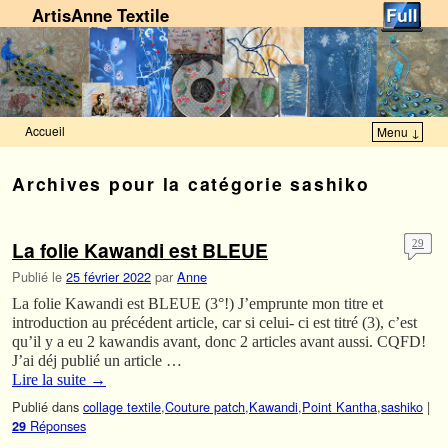
ArtisAnne Textile
Accueil
Menu ↓
Skip to primary content
Aller au contenu secondaire
Archives pour la catégorie
sashiko
La folie Kawandi est BLEUE
29
Publié le
25 février 2022
par
Anne
La folie Kawandi est BLEUE (3°!) J’emprunte mon titre et
introduction au précédent article, car si celui- ci est titré (3), c’est
qu’il y a eu 2 kawandis avant, donc 2 articles avant aussi. CQFD!
J’ai déj publié un article …
Lire la suite
→
Publié dans
collage textile
,
Couture patch
,
Kawandi
,
Point Kantha
,
sashiko
|
Réponses
29