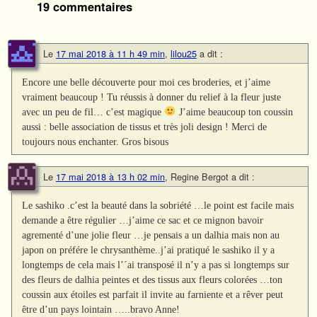
19 commentaires
Le
17 mai 2018 à 11 h 49 min
,
lilou25
a dit :
Encore une belle découverte pour moi ces broderies, et j’aime
vraiment beaucoup ! Tu réussis à donner du relief à la fleur juste
avec un peu de fil… c’est magique
J’aime beaucoup ton coussin
aussi : belle association de tissus et très joli design ! Merci de
toujours nous enchanter. Gros bisous
Le
17 mai 2018 à 13 h 02 min
,
Regine Bergot
a dit :
Le sashiko .c’est la beauté dans la sobriété …le point est facile mais
demande a être régulier …j’aime ce sac et ce mignon bavoir
agrementé d’une jolie fleur …je pensais a un dalhia mais non au
japon on préfére le chrysanthème..j’ai pratiqué le sashiko il y a
longtemps de cela mais l’´ai transposé il n’y a pas si longtemps sur
des fleurs de dalhia peintes et des tissus aux fleurs colorées …ton
coussin aux étoiles est parfait il invite au farniente et a rêver peut
être d’un pays lointain …..bravo Anne!