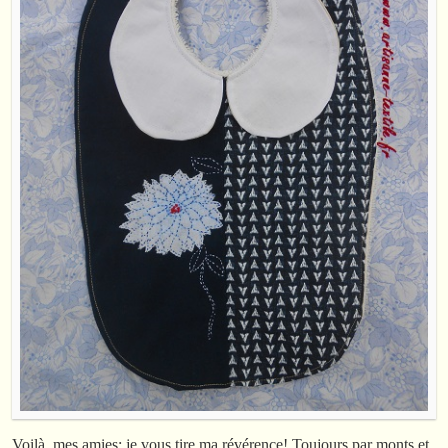
Voilà, mes amies; je vous tire ma révérence! Toujours par monts et