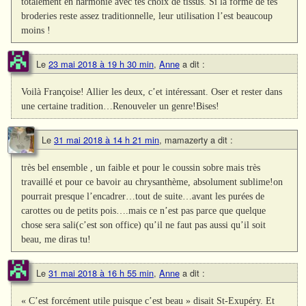
totalement en harmonie avec tes choix de tissus. Si la forme de tes
broderies reste assez traditionnelle, leur utilisation l’est beaucoup
moins !
Le
23 mai 2018 à 19 h 30 min
,
Anne
a dit :
Voilà Françoise! Allier les deux, c’et intéressant. Oser et rester dans
une certaine tradition…Renouveler un genre!Bises!
Le
31 mai 2018 à 14 h 21 min
,
mamazerty
a dit :
très bel ensemble , un faible et pour le coussin sobre mais très
travaillé et pour ce bavoir au chrysanthème, absolument sublime!on
pourrait presque l’encadrer…tout de suite…avant les purées de
carottes ou de petits pois….mais ce n’est pas parce que quelque
chose sera sali(c’est son office) qu’il ne faut pas aussi qu’il soit
beau, me diras tu!
Le
31 mai 2018 à 16 h 55 min
,
Anne
a dit :
« C’est forcément utile puisque c’est beau » disait St-Exupéry. Et