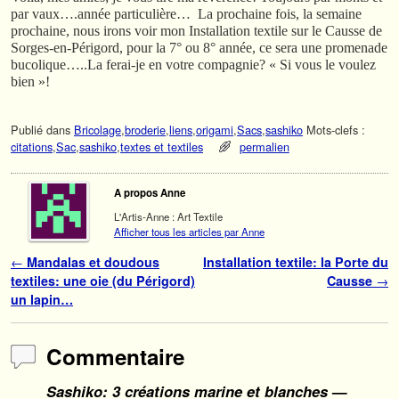
par vaux….année particulière… La prochaine fois, la semaine
prochaine, nous irons voir mon Installation textile sur le Causse de
Sorges-en-Périgord, pour la 7° ou 8° année, ce sera une promenade
bucolique…..La ferai-je en votre compagnie? « Si vous le voulez
bien »!
Publié dans
Bricolage
,
broderie
,
liens
,
origami
,
Sacs
,
sashiko
Mots-clefs :
citations
,
Sac
,
sashiko
,
textes et textiles
permalien
A propos Anne
L'Artis-Anne : Art Textile
Afficher tous les articles par Anne
Navigation des articles
←
Mandalas et doudous
Installation textile: la Porte du
textiles: une oie (du Périgord)
Causse
→
un lapin…
Commentaire
Sashiko: 3 créations marine et blanches
—