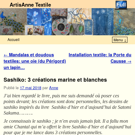
ArtisAnne Textile
Accueil
Menu ↓
Skip to primary content
Aller au contenu secondaire
Navigation des articles
←
Mandalas et doudous
Installation textile: la Porte du
textiles: une oie (du Périgord)
Causse
→
un lapin…
Sashiko: 3 créations marine et blanches
Publié le
17 mai 2018
par
Anne
J’ai bien regardé le livre, puis me suis demandé où poser ces
points devant; les créations sont donc personnelles, les dessins de
sashiko inspirés du livre Sashiko d’hier et d’aujourd’hui de Satomi
Sakuma……….
Je connaissais le sashiko ; je n’en avais jamais fait. Il a fallu mon
amie Chantal qui m’a offert le livre Sashiko d’hier et d’aujourd’hui
pour que je me lance dans 3 créations personnelles.