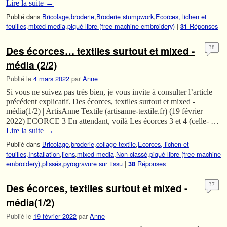
Lire la suite
→
Publié dans
Bricolage
,
broderie
,
Broderie stumpwork
,
Ecorces, lichen et
feuilles
,
mixed media
,
piqué libre (free machine embroidery)
|
Réponses
31
Des écorces… textiles surtout et mixed -
38
média (2/2)
Publié le
4 mars 2022
par
Anne
Si vous ne suivez pas très bien, je vous invite à consulter l’article
précédent explicatif. Des écorces, textiles surtout et mixed -
média(1/2) | ArtisAnne Textile (artisanne-textile.fr) (19 février
2022) ECORCE 3 En attendant, voilà Les écorces 3 et 4 (celle- …
Lire la suite
→
Publié dans
Bricolage
,
broderie
,
collage textile
,
Ecorces, lichen et
feuilles
,
Installation
,
liens
,
mixed media
,
Non classé
,
piqué libre (free machine
embroidery)
,
plissés
,
pyrogravure sur tissu
|
Réponses
38
Des écorces, textiles surtout et mixed -
37
média(1/2)
Publié le
19 février 2022
par
Anne