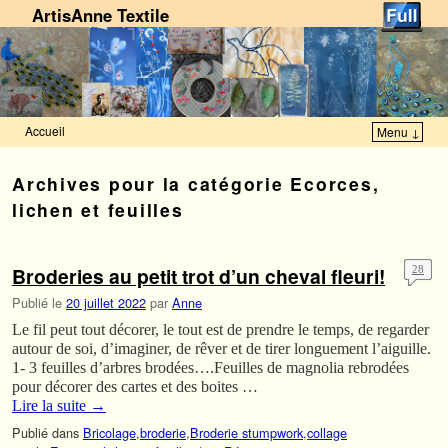
ArtisAnne Textile
Accueil
Menu ↓
Skip to primary content
Aller au contenu secondaire
Archives pour la catégorie
Ecorces,
lichen et feuilles
Broderies au petit trot d’un cheval fleuri!
28
Publié le
20 juillet 2022
par
Anne
Le fil peut tout décorer, le tout est de prendre le temps, de regarder
autour de soi, d’imaginer, de rêver et de tirer longuement l’aiguille.
1- 3 feuilles d’arbres brodées….Feuilles de magnolia rebrodées
pour décorer des cartes et des boites …
Lire la suite
→
Publié dans
Bricolage
,
broderie
,
Broderie stumpwork
,
collage