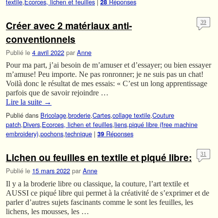
textile
,
Ecorces, lichen et feuilles
|
Réponses
28
Créer avec 2 matériaux anti-
39
conventionnels
Publié le
4 avril 2022
par
Anne
Pour ma part, j’ai besoin de m’amuser et d’essayer; ou bien essayer
m’amuse! Peu importe. Ne pas ronronner; je ne suis pas un chat!
Voilà donc le résultat de mes essais: « C’est un long apprentissage
parfois que de savoir rejoindre …
Lire la suite
→
Publié dans
Bricolage
,
broderie
,
Cartes
,
collage textile
,
Couture
patch
,
Divers
,
Ecorces, lichen et feuilles
,
liens
,
piqué libre (free machine
embroidery)
,
pochons
,
technique
|
Réponses
39
Lichen ou feuilles en textile et piqué libre:
31
Publié le
15 mars 2022
par
Anne
Il y a la broderie libre ou classique, la couture, l’art textile et
AUSSI ce piqué libre qui permet à la créativité de s’exprimer et de
parler d’autres sujets fascinants comme le sont les feuilles, les
lichens, les mousses, les …