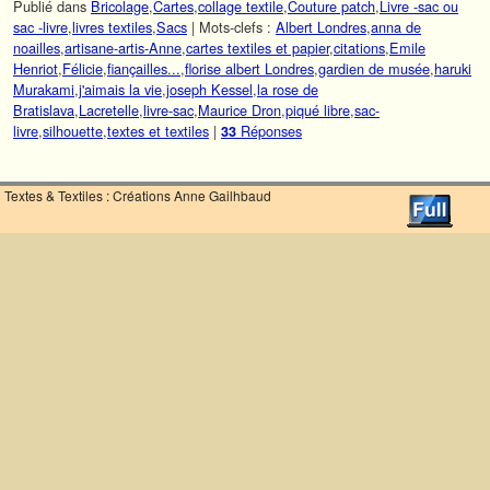
Publié dans
Bricolage
,
Cartes
,
collage textile
,
Couture patch
,
Livre -sac ou
sac -livre
,
livres textiles
,
Sacs
|
Mots-clefs :
Albert Londres
,
anna de
noailles
,
artisane-artis-Anne
,
cartes textiles et papier
,
citations
,
Emile
Henriot
,
Félicie
,
fiançailles...
,
florise albert Londres
,
gardien de musée
,
haruki
Murakami
,
j'aimais la vie
,
joseph Kessel
,
la rose de
Bratislava
,
Lacretelle
,
livre-sac
,
Maurice Dron
,
piqué libre
,
sac-
livre
,
silhouette
,
textes et textiles
|
Réponses
33
Textes & Textiles : Créations Anne Gailhbaud