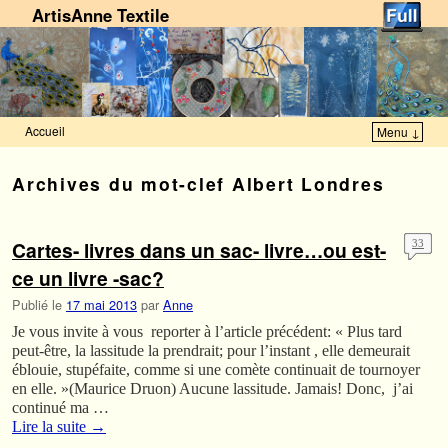
ArtisAnne Textile
Accueil
Menu ↓
Skip to primary content
Aller au contenu secondaire
Archives du mot-clef
Albert Londres
Cartes- livres dans un sac- livre…ou est-
33
ce un livre -sac?
Publié le
17 mai 2013
par
Anne
Je vous invite à vous reporter à l’article précédent: « Plus tard
peut-être, la lassitude la prendrait; pour l’instant , elle demeurait
éblouie, stupéfaite, comme si une comète continuait de tournoyer
en elle. »(Maurice Druon) Aucune lassitude. Jamais! Donc, j’ai
continué ma …
Lire la suite
→