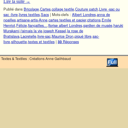
Lire la suite
→
Publié dans
Bricolage
,
Cartes
,
collage textile
,
Couture patch
,
Livre -sac ou
sac -livre
,
livres textiles
,
Sacs
|
Mots-clefs :
Albert Londres
,
anna de
noailles
,
artisane-artis-Anne
,
cartes textiles et papier
,
citations
,
Emile
Henriot
,
Félicie
,
fiançailles...
,
florise albert Londres
,
gardien de musée
,
haruki
Murakami
,
j'aimais la vie
,
joseph Kessel
,
la rose de
Bratislava
,
Lacretelle
,
livre-sac
,
Maurice Dron
,
piqué libre
,
sac-
livre
,
silhouette
,
textes et textiles
|
Réponses
33
Textes & Textiles : Créations Anne Gailhbaud