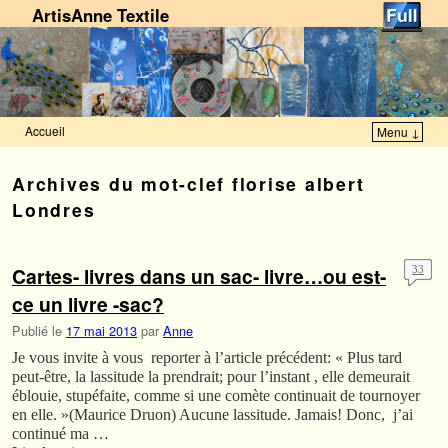
ArtisAnne Textile
Accueil
Menu ↓
Skip to primary content
Aller au contenu secondaire
Archives du mot-clef
florise albert
Londres
Cartes- livres dans un sac- livre…ou est-
33
ce un livre -sac?
Publié le
17 mai 2013
par
Anne
Je vous invite à vous reporter à l’article précédent: « Plus tard
peut-être, la lassitude la prendrait; pour l’instant , elle demeurait
éblouie, stupéfaite, comme si une comète continuait de tournoyer
en elle. »(Maurice Druon) Aucune lassitude. Jamais! Donc, j’ai
continué ma …