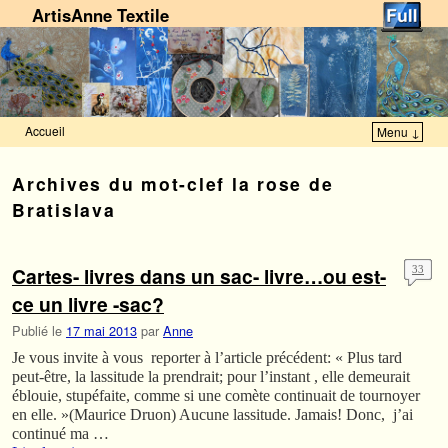
ArtisAnne Textile
Accueil
Menu ↓
Skip to primary content
Aller au contenu secondaire
Archives du mot-clef
la rose de
Bratislava
Cartes- livres dans un sac- livre…ou est-
33
ce un livre -sac?
Publié le
17 mai 2013
par
Anne
Je vous invite à vous reporter à l’article précédent: « Plus tard
peut-être, la lassitude la prendrait; pour l’instant , elle demeurait
éblouie, stupéfaite, comme si une comète continuait de tournoyer
en elle. »(Maurice Druon) Aucune lassitude. Jamais! Donc, j’ai
continué ma …