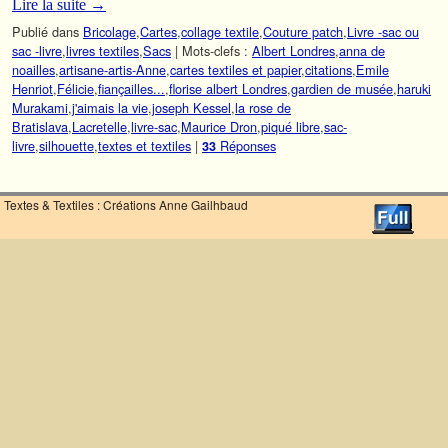
Lire la suite
→
Publié dans
Bricolage
,
Cartes
,
collage textile
,
Couture patch
,
Livre -sac ou
sac -livre
,
livres textiles
,
Sacs
|
Mots-clefs :
Albert Londres
,
anna de
noailles
,
artisane-artis-Anne
,
cartes textiles et papier
,
citations
,
Emile
Henriot
,
Félicie
,
fiançailles...
,
florise albert Londres
,
gardien de musée
,
haruki
Murakami
,
j'aimais la vie
,
joseph Kessel
,
la rose de
Bratislava
,
Lacretelle
,
livre-sac
,
Maurice Dron
,
piqué libre
,
sac-
livre
,
silhouette
,
textes et textiles
|
Réponses
33
Textes & Textiles : Créations Anne Gailhbaud