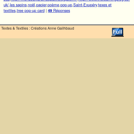
uk/
,
les sapins
,
noël
,
papier
,
poème
,
pop-up
,
Saint-Exupéry
,
texes et
textiles
,
tree pop-up card
|
Réponses
49
Textes & Textiles : Créations Anne Gailhbaud