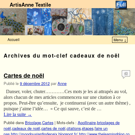
ArtisAnne Textile
Accueil
Menu ↓
Skip to primary content
Aller au contenu secondaire
Archives du mot-clef
cadeaux de noël
Cartes de noël
49
Publié le
9 décembre 2012
par
Anne
Danser, voler, chuter…………Ces mots je les ai attrapés au vol,
alors chacun de mes articles commencera sur une citation à ce
propos. Peut-être qu’ensuite, je continuerai (avec un autre thème) ,
puisque j’aime l’idée… « Ce qui sauve, c’est de …
Lire la suite
→
Publié dans
Bricolage
,
Cartes
|
Mots-clefs :
Apollinaire
,
bricolages de
noël
,
cadeaux de noël
,
cartes de noël
,
citations
,
étapes
,
faire un
pas
,
http://mondouxjardindepaix.blogspot.fr/
,
http://www.thelearningblog.co.