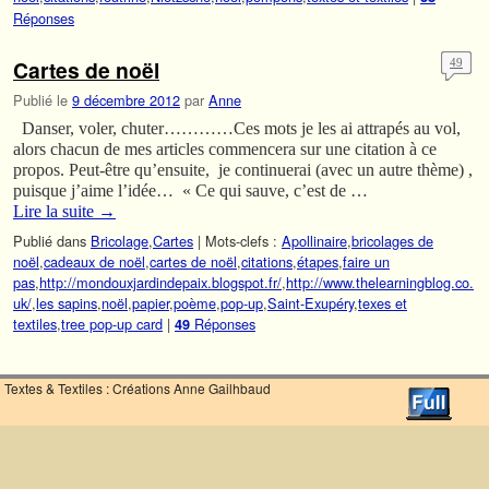
Réponses
Cartes de noël
49
Publié le
9 décembre 2012
par
Anne
Danser, voler, chuter…………Ces mots je les ai attrapés au vol,
alors chacun de mes articles commencera sur une citation à ce
propos. Peut-être qu’ensuite, je continuerai (avec un autre thème) ,
puisque j’aime l’idée… « Ce qui sauve, c’est de …
Lire la suite
→
Publié dans
Bricolage
,
Cartes
|
Mots-clefs :
Apollinaire
,
bricolages de
noël
,
cadeaux de noël
,
cartes de noël
,
citations
,
étapes
,
faire un
pas
,
http://mondouxjardindepaix.blogspot.fr/
,
http://www.thelearningblog.co.
uk/
,
les sapins
,
noël
,
papier
,
poème
,
pop-up
,
Saint-Exupéry
,
texes et
textiles
,
tree pop-up card
|
Réponses
49
Textes & Textiles : Créations Anne Gailhbaud