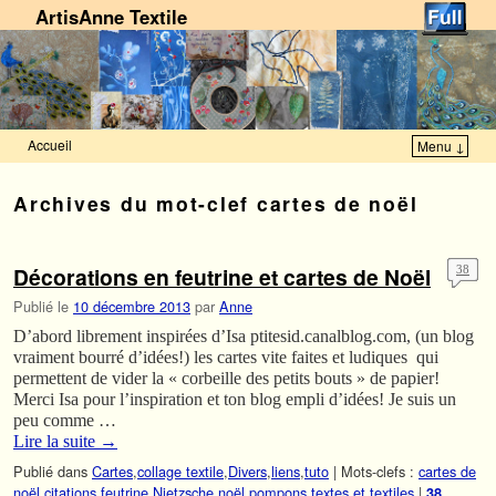
ArtisAnne Textile
Accueil
Menu ↓
Skip to primary content
Aller au contenu secondaire
Archives du mot-clef
cartes de noël
Décorations en feutrine et cartes de Noël
38
Publié le
10 décembre 2013
par
Anne
D’abord librement inspirées d’Isa ptitesid.canalblog.com, (un blog
vraiment bourré d’idées!) les cartes vite faites et ludiques qui
permettent de vider la « corbeille des petits bouts » de papier!
Merci Isa pour l’inspiration et ton blog empli d’idées! Je suis un
peu comme …
Lire la suite
→
Publié dans
Cartes
,
collage textile
,
Divers
,
liens
,
tuto
|
Mots-clefs :
cartes de
noël
,
citations
,
feutrine
,
Nietzsche
,
noël
,
pompons
,
textes et textiles
|
38