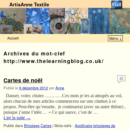
ArtisAnne Textile
Accueil
Menu ↓
Skip to primary content
Aller au contenu secondaire
Archives du mot-clef
http://www.thelearningblog.co.uk/
Cartes de noël
49
Publié le
9 décembre 2012
par
Anne
Danser, voler, chuter…………Ces mots je les ai attrapés au vol,
alors chacun de mes articles commencera sur une citation à ce
propos. Peut-être qu’ensuite, je continuerai (avec un autre thème) ,
puisque j’aime l’idée… « Ce qui sauve, c’est de …
Lire la suite
→
Publié dans
Bricolage
,
Cartes
|
Mots-clefs :
Apollinaire
,
bricolages de