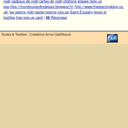
noël
,
cadeaux de noël
,
cartes de noël
,
citations
,
étapes
,
faire un
pas
,
http://mondouxjardindepaix.blogspot.fr/
,
http://www.thelearningblog.co.
uk/
,
les sapins
,
noël
,
papier
,
poème
,
pop-up
,
Saint-Exupéry
,
texes et
textiles
,
tree pop-up card
|
Réponses
49
Textes & Textiles : Créations Anne Gailhbaud