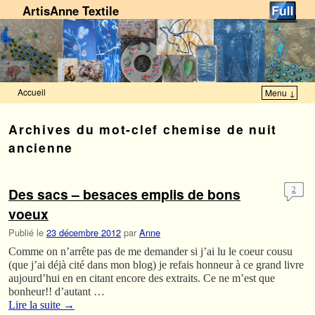
ArtisAnne Textile
Accueil
Menu ↓
Skip to primary content
Aller au contenu secondaire
Archives du mot-clef
chemise de nuit
ancienne
Des sacs – besaces emplis de bons
2
voeux
Publié le
23 décembre 2012
par
Anne
Comme on n’arrête pas de me demander si j’ai lu le coeur cousu
(que j’ai déjà cité dans mon blog) je refais honneur à ce grand livre
aujourd’hui en en citant encore des extraits. Ce ne m’est que
bonheur!! d’autant …
Lire la suite
→