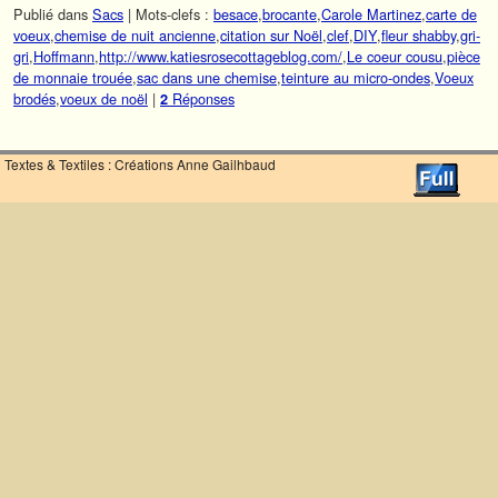
Publié dans
Sacs
|
Mots-clefs :
besace
,
brocante
,
Carole Martinez
,
carte de
voeux
,
chemise de nuit ancienne
,
citation sur Noël
,
clef
,
DIY
,
fleur shabby
,
gri-
gri
,
Hoffmann
,
http://www.katiesrosecottageblog.com/
,
Le coeur cousu
,
pièce
de monnaie trouée
,
sac dans une chemise
,
teinture au micro-ondes
,
Voeux
brodés
,
voeux de noël
|
Réponses
2
Textes & Textiles : Créations Anne Gailhbaud