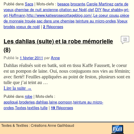
Publié dans
Sacs
|
Mots-clefs :
besace
,
brocante
,
Carole Martinez
,
carte de
voeux
,
chemise de nuit ancienne
,
citation sur Noël
,
clef
,
DIY
,
fleur shabby
,
gri-
gri
,
Hoffmann
,
http://www.katiesrosecottageblog.com/
,
Le coeur cousu
,
pièce
de monnaie trouée
,
sac dans une chemise
,
teinture au micro-ondes
,
Voeux
brodés
,
voeux de noël
|
Réponses
2
Les dahlias (suite) et la robe mémorielle
19
(8)
Publié le
1 février 2011
par
Anne
Dahlias réalisés soit en batik, soit en tissu Kaffe Faussett, le coeur
est un pompon de laine. Oui, nous conjuguons nos vies au féminin;
avec fierté! Feuilles appliquées au point de feston, plusieurs sont en
tulle que j’ai teint au …
Lire la suite
→
Publié dans
robe
|
Mots-clefs :
appliqué
,
broderies
,
dahlias
,
laine
,
pompon
,
teinture au micro-
ondes
,
Textes
,
textiles
,
tulle
|
Réponses
19
Textes & Textiles : Créations Anne Gailhbaud