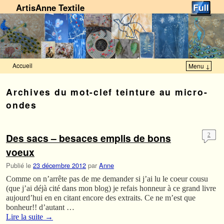
ArtisAnne Textile
Accueil
Menu ↓
Skip to primary content
Aller au contenu secondaire
Archives du mot-clef
teinture au micro-
ondes
Des sacs – besaces emplis de bons
2
voeux
Publié le
23 décembre 2012
par
Anne
Comme on n’arrête pas de me demander si j’ai lu le coeur cousu
(que j’ai déjà cité dans mon blog) je refais honneur à ce grand livre
aujourd’hui en en citant encore des extraits. Ce ne m’est que
bonheur!! d’autant …
Lire la suite
→