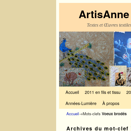
ArtisAnne 
Textes et Œuvres textil
Skip to primary content
Aller au contenu secondaire
Accueil
2011 en fils et tissu
20
Années-Lumière
À propos
Accueil
→Mots-clefs
Voeux brodés
Archives du mot-clef