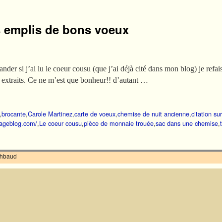
s emplis de bons voeux
r si j’ai lu le coeur cousu (que j’ai déjà cité dans mon blog) je refai
s extraits. Ce ne m’est que bonheur!! d’autant …
,
brocante
,
Carole Martinez
,
carte de voeux
,
chemise de nuit ancienne
,
citation su
tageblog.com/
,
Le coeur cousu
,
pièce de monnaie trouée
,
sac dans une chemise
,
ilhbaud