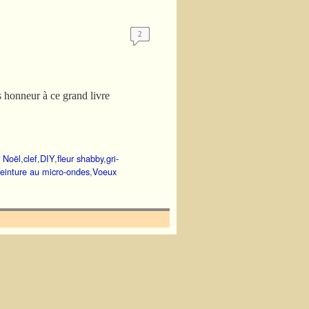
2
s honneur à ce grand livre
r Noël
,
clef
,
DIY
,
fleur shabby
,
gri-
teinture au micro-ondes
,
Voeux