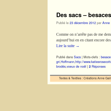
Des sacs – besace
Publié le
23 décembre 2012
par
Anne
Comme on n’arrête pas de me demande
aujourd’hui en en citant encore de
Lire la suite
→
Publié dans
Sacs
|
Mots-clefs :
besace
gri
,
Hoffmann
,
http://www.katiesrosecot
brodés
,
voeux de noël
|
Réponses
2
Textes & Textiles : Créations Anne Ga