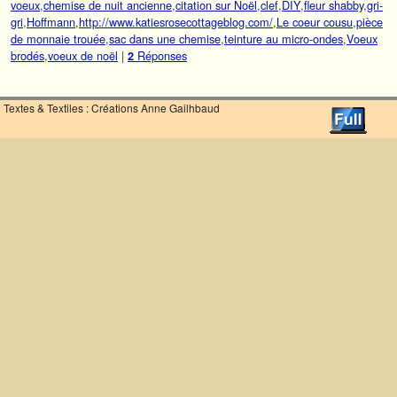
voeux
,
chemise de nuit ancienne
,
citation sur Noël
,
clef
,
DIY
,
fleur shabby
,
gri-
gri
,
Hoffmann
,
http://www.katiesrosecottageblog.com/
,
Le coeur cousu
,
pièce
de monnaie trouée
,
sac dans une chemise
,
teinture au micro-ondes
,
Voeux
brodés
,
voeux de noël
|
Réponses
2
Textes & Textiles : Créations Anne Gailhbaud