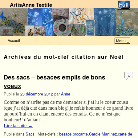
ArtisAnne Textile
Accueil
Menu ↓
Skip to primary content
Aller au contenu secondaire
Archives du mot-clef
citation sur Noël
Des sacs – besaces emplis de bons
2
voeux
Publié le
23 décembre 2012
par
Anne
Comme on n’arrête pas de me demander si j’ai lu le coeur cousu
(que j’ai déjà cité dans mon blog) je refais honneur à ce grand livre
aujourd’hui en en citant encore des extraits. Ce ne m’est que
bonheur!! d’autant …
Lire la suite
→
Publié dans
Sacs
|
Mots-clefs :
besace
,
brocante
,
Carole Martinez
,
carte de