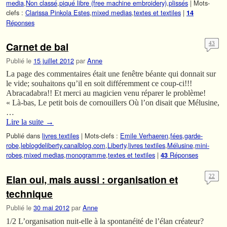
media
,
Non classé
,
piqué libre (free machine embroidery)
,
plissés
|
Mots-
clefs :
Clarissa Pinkola Estes
,
mixed medias
,
textes et textiles
|
14
Réponses
Carnet de bal
43
Publié le
15 juillet 2012
par
Anne
La page des commentaires était une fenêtre béante qui donnait sur
le vide; souhaitons qu’il en soit différemment ce coup-ci!!!
Abracadabra!! Et merci au magicien venu réparer le problème!
« Là-bas, Le petit bois de cornouillers Où l’on disait que Mélusine,
…
Lire la suite
→
Publié dans
livres textiles
|
Mots-clefs :
Emile Verhaeren
,
fées
,
garde-
robe
,
leblogdeliberty.canalblog.com
,
Liberty
,
livres textiles
,
Mélusine
,
mini-
robes
,
mixed medias
,
monogramme
,
textes et textiles
|
Réponses
43
Elan oui, mais aussi : organisation et
22
technique
Publié le
30 mai 2012
par
Anne
1/2 L’organisation nuit-elle à la spontanéité de l’élan créateur?