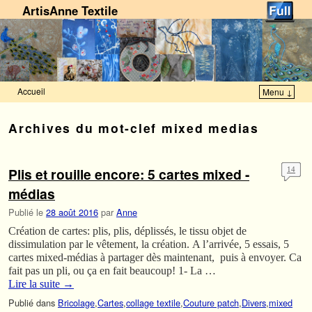
ArtisAnne Textile
Accueil
Menu ↓
Skip to primary content
Aller au contenu secondaire
Archives du mot-clef
mixed medias
Plis et rouille encore: 5 cartes mixed -
14
médias
Publié le
28 août 2016
par
Anne
Création de cartes: plis, plis, déplissés, le tissu objet de
dissimulation par le vêtement, la création. A l’arrivée, 5 essais, 5
cartes mixed-médias à partager dès maintenant, puis à envoyer. Ca
fait pas un pli, ou ça en fait beaucoup! 1- La …
Lire la suite
→
Publié dans
Bricolage
,
Cartes
,
collage textile
,
Couture patch
,
Divers
,
mixed