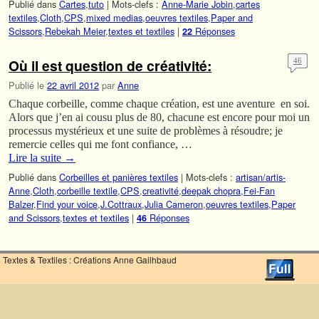
Publié dans
Cartes
,
tuto
|
Mots-clefs :
Anne-Marie Jobin
,
cartes
textiles
,
Cloth
,
CPS
,
mixed medias
,
oeuvres textiles
,
Paper and
Scissors
,
Rebekah Meier
,
textes et textiles
|
Réponses
22
Où il est question de créativité:
46
Publié le
22 avril 2012
par
Anne
Chaque corbeille, comme chaque création, est une aventure en soi.
Alors que j’en ai cousu plus de 80, chacune est encore pour moi un
processus mystérieux et une suite de problèmes à résoudre; je
remercie celles qui me font confiance, …
Lire la suite
→
Publié dans
Corbeilles et panières textiles
|
Mots-clefs :
artisan/artis-
Anne
,
Cloth
,
corbeille textile
,
CPS
,
creativité
,
deepak chopra
,
Fei-Fan
Balzer
,
Find your voice
,
J.Cottraux
,
Julia Cameron
,
oeuvres textiles
,
Paper
and Scissors
,
textes et textiles
|
Réponses
46
Textes & Textiles : Créations Anne Gailhbaud