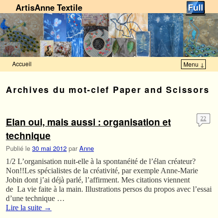
ArtisAnne Textile
Accueil
Menu ↓
Skip to primary content
Aller au contenu secondaire
Archives du mot-clef
Paper and Scissors
Elan oui, mais aussi : organisation et
22
technique
Publié le
30 mai 2012
par
Anne
1/2 L’organisation nuit-elle à la spontanéité de l’élan créateur?
Non!!Les spécialistes de la créativité, par exemple Anne-Marie
Jobin dont j’ai déjà parlé, l’affirment. Mes citations viennent
de La vie faite à la main. Illustrations persos du propos avec l’essai
d’une technique …
Lire la suite
→