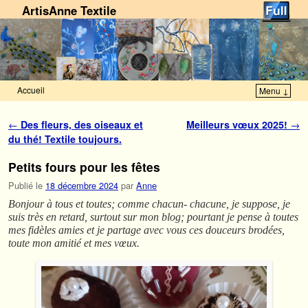
ArtisAnne Textile
Accueil
Menu ↓
Skip to primary content
Aller au contenu secondaire
Navigation des articles
←
Des fleurs, des oiseaux et
Meilleurs vœux 2025!
→
du thé! Textile toujours.
Petits fours pour les fêtes
Publié le
18 décembre 2024
par
Anne
Bonjour à tous et toutes; comme chacun- chacune, je suppose, je
suis très en retard, surtout sur mon blog; pourtant je pense à toutes
mes fidèles amies et je partage avec vous ces douceurs brodées,
toute mon amitié et mes vœux.