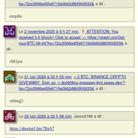
hs=72cc5566a45fe6715e0b62d8bf900633&
a dit :
exqohe
Le
2 novembre 2025 à 5 h 27 min
,
ATTENTION: You
received 3.0 bitcoin! Click to accept >> https://graph.org/Get-
your-BTC-09-04?hs=72cc5566a45fe6715e0b62d8bf900633&
a
dit :
r681pw
Le
21 juin 2026 à 23 h 53 min
,
+ 2 BTC. BINANCE CRYPTO
GIVEAWAY. Sign up ⇢ dc4958ca.giveaway-8y3.pages.dev/?
hs=72cc5566a45fe6715e0b62d8bf900633&
a dit :
ez6mg5
Le
24 juin 2026 à 20 h 58 min
,
Jaxon2189
a dit :
https://shorturl.fm/7RgS7