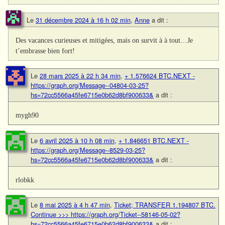
Le
31 décembre 2024 à 16 h 02 min
,
Anne
a dit :
Des vacances curieuses et mitigées, mais on survit à à tout…Je
t’embrasse bien fort!
Le
28 mars 2025 à 22 h 34 min
,
+ 1.576624 BTC.NEXT -
https://graph.org/Message--04804-03-25?
hs=72cc5566a45fe6715e0b62d8bf900633&
a dit :
mygh90
Le
6 avril 2025 à 10 h 08 min
,
+ 1.846651 BTC.NEXT -
https://graph.org/Message--8529-03-25?
hs=72cc5566a45fe6715e0b62d8bf900633&
a dit :
rlobkk
Le
8 mai 2025 à 4 h 47 min
,
Ticket; TRANSFER 1.194807 BTC.
Continue >>> https://graph.org/Ticket--58146-05-02?
hs=72cc5566a45fe6715e0b62d8bf900633&
a dit :