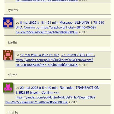
ryuewv
Le
8 mai 2025 à 18 h 21 min
,
Message: SENDING 1,781610
BTC. Confirm >> https://graph.org/Ticket--58146-05-02?
hs=72cc5566a45fe6715e0b62d8bf900633&
a dit :
kfs4hj
Le
17 mai 2025 à 23 h 31 min
,
+ 1.707235 BTC.GET -
https://yandex.com/poll/76RuKke5vYn6W1hp2wxzvb?
hs=72cc5566a45fe6715e0b62d8bf900633&
a dit :
d6jrdd
Le
22 mai 2025 à 5 h 40 min
,
Reminder; TRANSACTION
1.852185 bitcoin. Confirm =>>
https://yandex.com/poll/Ef2mNddcUzfYHaPDepm53G?
hs=72cc5566a45fe6715e0b62d8bf900633&
a dit :
4nyf1q