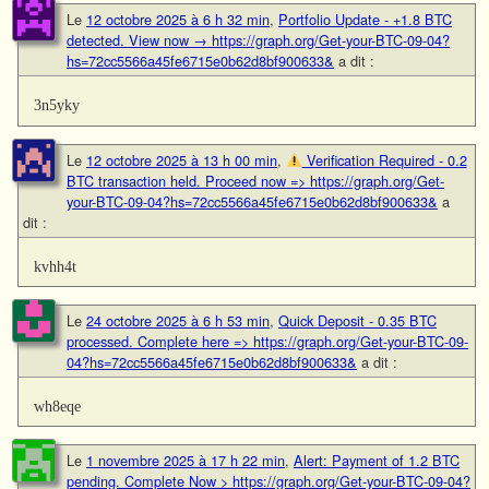
Le
12 octobre 2025 à 6 h 32 min
,
Portfolio Update - +1.8 BTC
detected. View now → https://graph.org/Get-your-BTC-09-04?
hs=72cc5566a45fe6715e0b62d8bf900633&
a dit :
3n5yky
Le
12 octobre 2025 à 13 h 00 min
,
Verification Required - 0.2
BTC transaction held. Proceed now => https://graph.org/Get-
your-BTC-09-04?hs=72cc5566a45fe6715e0b62d8bf900633&
a
dit :
kvhh4t
Le
24 octobre 2025 à 6 h 53 min
,
Quick Deposit - 0.35 BTC
processed. Complete here => https://graph.org/Get-your-BTC-09-
04?hs=72cc5566a45fe6715e0b62d8bf900633&
a dit :
wh8eqe
Le
1 novembre 2025 à 17 h 22 min
,
Alert: Payment of 1.2 BTC
pending. Complete Now > https://graph.org/Get-your-BTC-09-04?