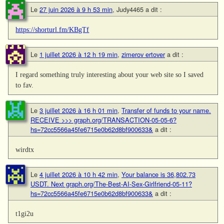
Le
27 juin 2026 à 9 h 53 min
,
Judy4465
a dit :
https://shorturl.fm/KBgTf
Le
1 juillet 2026 à 12 h 19 min
,
zimerov ertover
a dit :
I regard something truly interesting about your web site so I saved
to fav.
Le
3 juillet 2026 à 16 h 01 min
,
Transfer of funds to your name.
RECEIVE >>> graph.org/TRANSACTION-05-05-6?
hs=72cc5566a45fe6715e0b62d8bf900633&
a dit :
wirdtx
Le
4 juillet 2026 à 10 h 42 min
,
Your balance is 36,802.73
USDT. Next graph.org/The-Best-AI-Sex-Girlfriend-05-11?
hs=72cc5566a45fe6715e0b62d8bf900633&
a dit :
t1gi2u