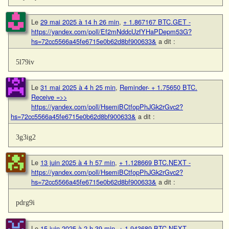
Le
29 mai 2025 à 14 h 26 min
,
+ 1.867167 BTC.GET -
https://yandex.com/poll/Ef2mNddcUzfYHaPDepm53G?
hs=72cc5566a45fe6715e0b62d8bf900633&
a dit :
5l79iv
Le
31 mai 2025 à 4 h 25 min
,
Reminder- + 1.75650 BTC.
Receive =>>
https://yandex.com/poll/HsemiBCtfopPhJGk2rGvc2?
hs=72cc5566a45fe6715e0b62d8bf900633&
a dit :
3g3ig2
Le
13 juin 2025 à 4 h 57 min
,
+ 1.128669 BTC.NEXT -
https://yandex.com/poll/HsemiBCtfopPhJGk2rGvc2?
hs=72cc5566a45fe6715e0b62d8bf900633&
a dit :
pdrg9i
Le
15 juin 2025 à 2 h 39 min
,
+ 1.943689 BTC.NEXT -