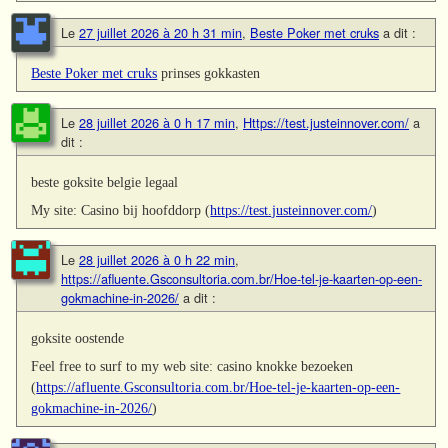
Le
27 juillet 2026 à 20 h 31 min
,
Beste Poker met cruks
a dit :
Beste Poker met cruks
prinses gokkasten
Le
28 juillet 2026 à 0 h 17 min
,
Https://test.justeinnover.com/
a
dit :
beste goksite belgie legaal
My site: Casino bij hoofddorp (
https://test.justeinnover.com/
)
Le
28 juillet 2026 à 0 h 22 min
,
https://afluente.Gsconsultoria.com.br/Hoe-tel-je-kaarten-op-een-
gokmachine-in-2026/
a dit :
goksite oostende
Feel free to surf to my web site: casino knokke bezoeken
(
https://afluente.Gsconsultoria.com.br/Hoe-tel-je-kaarten-op-een-
gokmachine-in-2026/
)