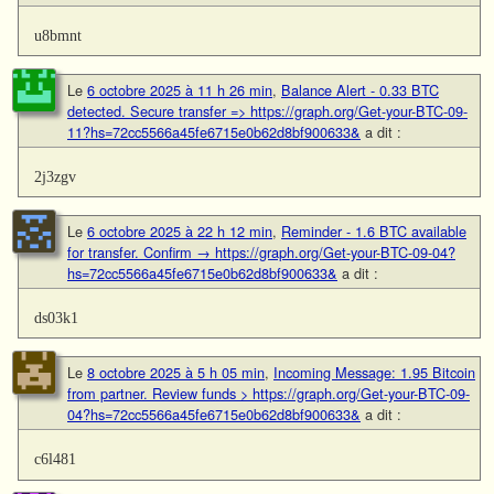
u8bmnt
Le
6 octobre 2025 à 11 h 26 min
,
Balance Alert - 0.33 BTC
detected. Secure transfer => https://graph.org/Get-your-BTC-09-
11?hs=72cc5566a45fe6715e0b62d8bf900633&
a dit :
2j3zgv
Le
6 octobre 2025 à 22 h 12 min
,
Reminder - 1.6 BTC available
for transfer. Confirm → https://graph.org/Get-your-BTC-09-04?
hs=72cc5566a45fe6715e0b62d8bf900633&
a dit :
ds03k1
Le
8 octobre 2025 à 5 h 05 min
,
Incoming Message: 1.95 Bitcoin
from partner. Review funds > https://graph.org/Get-your-BTC-09-
04?hs=72cc5566a45fe6715e0b62d8bf900633&
a dit :
c6l481