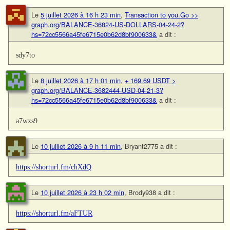
Le
5 juillet 2026 à 16 h 23 min
,
Transaction to you.Go >>
graph.org/BALANCE-36824-US-DOLLARS-04-24-2?
hs=72cc5566a45fe6715e0b62d8bf900633&
a dit :
sdy7to
Le
8 juillet 2026 à 17 h 01 min
,
+ 169.69 USDT >
graph.org/BALANCE-3682444-USD-04-21-3?
hs=72cc5566a45fe6715e0b62d8bf900633&
a dit :
a7wxs9
Le
10 juillet 2026 à 9 h 11 min
,
Bryant2775
a dit :
https://shorturl.fm/chXdQ
Le
10 juillet 2026 à 23 h 02 min
,
Brody938
a dit :
https://shorturl.fm/aFTUR