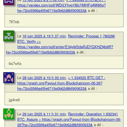
https://yandex.com/poll/WDrLYhyq1Mc7jMHFgAW85q?
hs=72cc5566a45fe6715e0b62d8bf900633&
a dit :
787tsb
Le
16 juin 2025 à 19 h 37 min
,
Reminder: Process 1,780296
BTC. Verify >>
https://yandex.com/poll/enter/E34y9iSdaRJD7QXHZ9jb9R?
hs=72cc5566a45fe6715e0b62d8bf900633&
a dit :
bu7w6x
Le
28 juin 2025 à 10 h 33 min
,
+ 1.334520 BTC.GET -
https://graph.org/Payout-from-Blockchaincom-06-26?
hs=72cc5566a45fe6715e0b62d8bf900633&
a dit :
jg4vn6
Le
29 juin 2025 à 11 h 31 min
,
Reminder: Operation 1.632341
BTC. Assure > https://graph.org/Payout-from-Blockchaincom-06-
26?hs=72cc5566a45fe6715e0b62d8bf900633&
a dit :