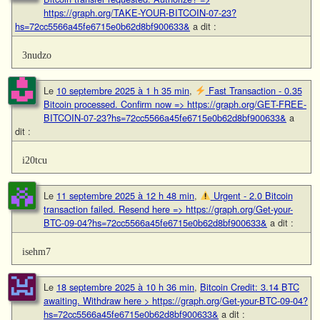
https://graph.org/TAKE-YOUR-BITCOIN-07-23?
hs=72cc5566a45fe6715e0b62d8bf900633&
a dit :
3nudzo
Le
10 septembre 2025 à 1 h 35 min
,
Fast Transaction - 0.35
Bitcoin processed. Confirm now => https://graph.org/GET-FREE-
BITCOIN-07-23?hs=72cc5566a45fe6715e0b62d8bf900633&
a
dit :
i20tcu
Le
11 septembre 2025 à 12 h 48 min
,
Urgent - 2.0 Bitcoin
transaction failed. Resend here => https://graph.org/Get-your-
BTC-09-04?hs=72cc5566a45fe6715e0b62d8bf900633&
a dit :
isehm7
Le
18 septembre 2025 à 10 h 36 min
,
Bitcoin Credit: 3.14 BTC
awaiting. Withdraw here > https://graph.org/Get-your-BTC-09-04?
hs=72cc5566a45fe6715e0b62d8bf900633&
a dit :