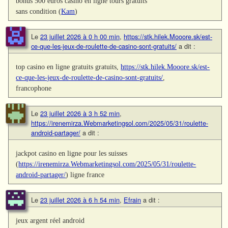
bonus 500 euros casino en ligne tours gratuits
sans condition (
Kam
)
Le
23 juillet 2026 à 0 h 00 min
,
https://stk.hilek.Mooore.sk/est-
ce-que-les-jeux-de-roulette-de-casino-sont-gratuits/
a dit :
top casino en ligne gratuits gratuits,
https://stk.hilek.Mooore.sk/est-
ce-que-les-jeux-de-roulette-de-casino-sont-gratuits/
,
francophone
Le
23 juillet 2026 à 3 h 52 min
,
https://irenemirza.Webmarketingsol.com/2025/05/31/roulette-
android-partager/
a dit :
jackpot casino en ligne pour les suisses
(
https://irenemirza.Webmarketingsol.com/2025/05/31/roulette-
android-partager/
) ligne france
Le
23 juillet 2026 à 6 h 54 min
,
Efrain
a dit :
jeux argent réel android