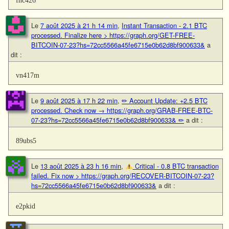
Le
7 août 2025 à 21 h 14 min
,
Instant Transaction - 2.1 BTC
processed. Finalize here > https://graph.org/GET-FREE-
BITCOIN-07-23?hs=72cc5566a45fe6715e0b62d8bf900633&
a
dit :
vn417m
Le
9 août 2025 à 17 h 22 min
,
✏ Account Update: +2.5 BTC
processed. Check now → https://graph.org/GRAB-FREE-BTC-
07-23?hs=72cc5566a45fe6715e0b62d8bf900633& ✏
a dit :
89ubs5
Le
13 août 2025 à 23 h 16 min
,
Critical - 0.8 BTC transaction
failed. Fix now > https://graph.org/RECOVER-BITCOIN-07-23?
hs=72cc5566a45fe6715e0b62d8bf900633&
a dit :
e2pkid