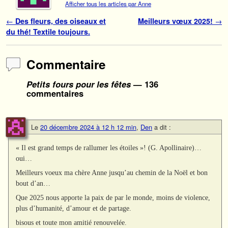
Afficher tous les articles par Anne
Navigation des articles
←
Des fleurs, des oiseaux et
Meilleurs vœux 2025!
→
du thé! Textile toujours.
Commentaire
Petits fours pour les fêtes
— 136
commentaires
Le
20 décembre 2024 à 12 h 12 min
,
Den
a dit :
« Il est grand temps de rallumer les étoiles »! (G. Apollinaire)…
oui…
Meilleurs voeux ma chère Anne jusqu’au chemin de la Noël et bon
bout d’an…
Que 2025 nous apporte la paix de par le monde, moins de violence,
plus d’humanité, d’amour et de partage.
bisous et toute mon amitié renouvelée.