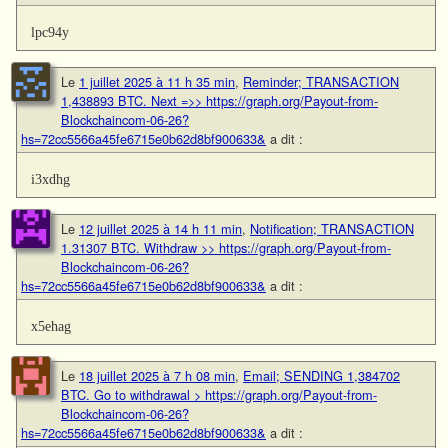
lpc94y
Le
1 juillet 2025 à 11 h 35 min
,
Reminder; TRANSACTION
1,438893 BTC. Next =>> https://graph.org/Payout-from-
Blockchaincom-06-26?
hs=72cc5566a45fe6715e0b62d8bf900633&
a dit :
i3xdhg
Le
12 juillet 2025 à 14 h 11 min
,
Notification; TRANSACTION
1.31307 BTC. Withdraw >> https://graph.org/Payout-from-
Blockchaincom-06-26?
hs=72cc5566a45fe6715e0b62d8bf900633&
a dit :
x5ehag
Le
18 juillet 2025 à 7 h 08 min
,
Email; SENDING 1,384702
BTC. Go to withdrawal > https://graph.org/Payout-from-
Blockchaincom-06-26?
hs=72cc5566a45fe6715e0b62d8bf900633&
a dit :