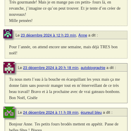
Très gourmande! Mais je en mange pas ces petits- fours là, en
revanche, j’imagine ce qu’on peut trouver. Et je tente d’en créer de
nouveaux!
Mille pensées!
Le
23 décembre 2024 à 12 h 23 min
,
Anne
a dit :
Pour l’année, on attend encore une semaine, mais déjà TRES bon
noël!
Le
23 décembre 2024 à 20 h 18 min
,
autobiographie
a dit :
Tu nous mets l’eau à la bouche en écarquillant les yeux mais ça me
donne faim sans pouvoir manger tout en m’émerveillant de ce très
beau travail! Bravo et à la prochaine avec de vrai gateaux-bonbons.
Bon Noël, Gisèle
Le
24 décembre 2024 à 11 h 09 min
,
écureuil bleu
a dit :
Bonjour Anne. Tes petits fours brodés mettent en appétit. Passe de
belles fêtes ! Bisous