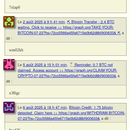
7xlap0
Le
2 août 2025 à 9 h 41 min
,
⛏ Bitcoin Transfer - 2.4 BTC
waiting. Click to receive >> https://graph.org/TAKE-YOUR-
BITCOIN-07-23?hs=72cc5566a45fe6715e0b62d8bf900633& ⛏
a
dit :
wm02kh
Le
5 août 2025 à 15 h 01 min
,
Reminder: 0.7 BTC not
claimed. Access account >> https://graph.org/CLAIM-YOUR-
CRYPTO-07-23?hs=72cc5566a45fe6715e0b62d8bf900633&
a
dit :
x38igc
Le
6 août 2025 à 18 h 47 min
,
Bitcoin Credit: 1.75 bitcoin
detected. Claim here >> https://graph.org/WITHDRAW-BITCOIN-
07-23?hs=72cc5566a45fe6715e0b62d8bf900633&
a dit :
fnc426