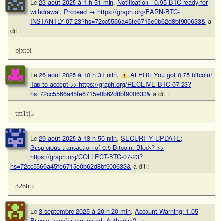
Le
23 août 2025 à 1 h 51 min
,
Notification - 0.95 BTC ready for
withdrawal. Proceed → https://graph.org/EARN-BTC-
INSTANTLY-07-23?hs=72cc5566a45fe6715e0b62d8bf900633&
a
dit :
bjxtbi
Le
26 août 2025 à 10 h 31 min
,
ALERT: You got 0.75 bitcoin!
Tap to accept >> https://graph.org/RECEIVE-BTC-07-23?
hs=72cc5566a45fe6715e0b62d8bf900633&
a dit :
tm1tj5
Le
29 août 2025 à 13 h 50 min
,
SECURITY UPDATE;
Suspicious transaction of 0.9 Bitcoin. Block? >>
https://graph.org/COLLECT-BTC-07-23?
hs=72cc5566a45fe6715e0b62d8bf900633&
a dit :
326htu
Le
3 septembre 2025 à 20 h 20 min
,
Account Warning: 1.05
Bitcoin transfer requested. Authorize? =>