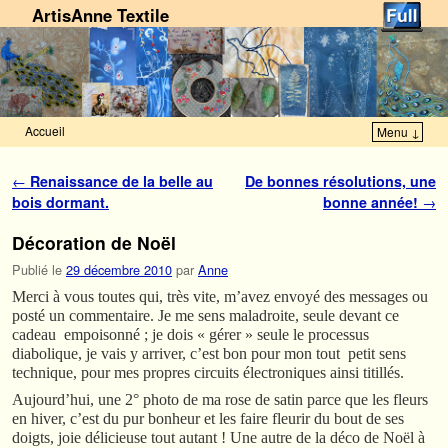
ArtisAnne Textile
Accueil
Menu ↓
Skip to primary content
Aller au contenu secondaire
Navigation des articles
←
Renaissance de la belle au
De bonnes résolutions, une
bois dormant.
bonne année!
→
Décoration de Noël
Publié le
29 décembre 2010
par
Anne
Merci à vous toutes qui, très vite, m’avez envoyé des messages ou
posté un commentaire. Je me sens maladroite, seule devant ce
cadeau empoisonné ; je dois « gérer » seule le processus
diabolique, je vais y arriver, c’est bon pour mon tout petit sens
technique, pour mes propres circuits électroniques ainsi titillés.
Aujourd’hui, une 2° photo de ma rose de satin parce que les fleurs
en hiver, c’est du pur bonheur et les faire fleurir du bout de ses
doigts, joie délicieuse tout autant ! Une autre de la déco de Noël à