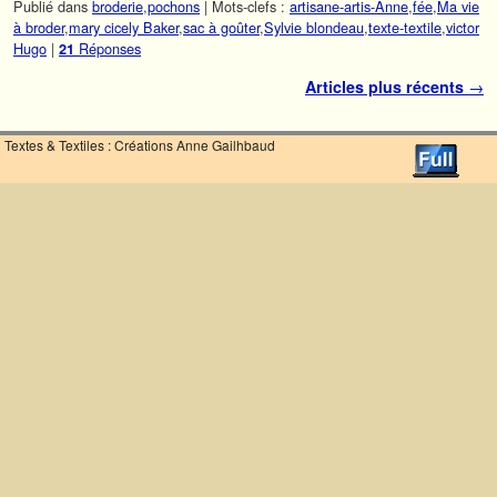
Publié dans
broderie
,
pochons
|
Mots-clefs :
artisane-artis-Anne
,
fée
,
Ma vie
à broder
,
mary cicely Baker
,
sac à goûter
,
Sylvie blondeau
,
texte-textile
,
victor
Hugo
|
Réponses
21
Navigation des articles
Articles plus récents
→
Textes & Textiles : Créations Anne Gailhbaud