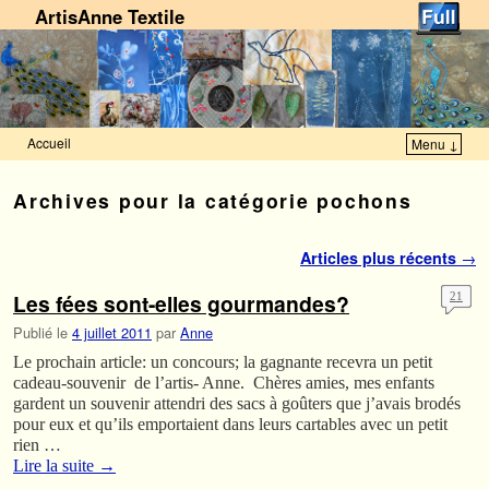
ArtisAnne Textile
Accueil
Menu ↓
Skip to primary content
Aller au contenu secondaire
Archives pour la catégorie
pochons
Navigation des articles
Articles plus récents
→
Les fées sont-elles gourmandes?
21
Publié le
4 juillet 2011
par
Anne
Le prochain article: un concours; la gagnante recevra un petit
cadeau-souvenir de l’artis- Anne. Chères amies, mes enfants
gardent un souvenir attendri des sacs à goûters que j’avais brodés
pour eux et qu’ils emportaient dans leurs cartables avec un petit
rien …
Lire la suite
→