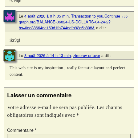
97elqh
Le
4 août 2026 à 0 h 05 min
,
Transaction to you.Continue >>>
graph.org/BALANCE-36824-US-DOLLARS-04-24-2?
hs=0dd88664de163d1fb744ddfb92e6b808&
a dit :
ikr9gf
Le
8 août 2026 à 14 h 13 min
,
zimerov ertover
a dit :
This web site is my inspiration , really fantastic layout and perfect
content.
Laisser un commentaire
Votre adresse e-mail ne sera pas publiée.
Les champs
obligatoires sont indiqués avec
*
Commentaire
*