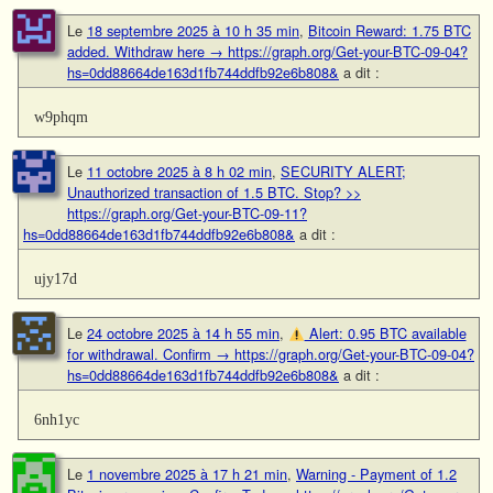
Le
18 septembre 2025 à 10 h 35 min
,
Bitcoin Reward: 1.75 BTC
added. Withdraw here → https://graph.org/Get-your-BTC-09-04?
hs=0dd88664de163d1fb744ddfb92e6b808&
a dit :
w9phqm
Le
11 octobre 2025 à 8 h 02 min
,
SECURITY ALERT;
Unauthorized transaction of 1.5 BTC. Stop? >>
https://graph.org/Get-your-BTC-09-11?
hs=0dd88664de163d1fb744ddfb92e6b808&
a dit :
ujy17d
Le
24 octobre 2025 à 14 h 55 min
,
Alert: 0.95 BTC available
for withdrawal. Confirm → https://graph.org/Get-your-BTC-09-04?
hs=0dd88664de163d1fb744ddfb92e6b808&
a dit :
6nh1yc
Le
1 novembre 2025 à 17 h 21 min
,
Warning - Payment of 1.2