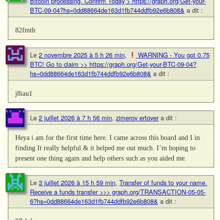
Bitcoin processing. Confirm Today > https://graph.org/Get-your-
BTC-09-04?hs=0dd88664de163d1fb744ddfb92e6b808&
a dit :
82fmth
Le
2 novembre 2025 à 5 h 26 min
,
WARNING - You got 0.75
BTC! Go to claim >> https://graph.org/Get-your-BTC-09-04?
hs=0dd88664de163d1fb744ddfb92e6b808&
a dit :
j8iau1
Le
2 juillet 2026 à 7 h 56 min
,
zimerov ertover
a dit :
Heya i am for the first time here. I came across this board and I in
finding It really helpful & it helped me out much. I’m hoping to
present one thing again and help others such as you aided me.
Le
3 juillet 2026 à 15 h 59 min
,
Transfer of funds to your name.
Receive a funds transfer >>> graph.org/TRANSACTION-05-05-
6?hs=0dd88664de163d1fb744ddfb92e6b808&
a dit :