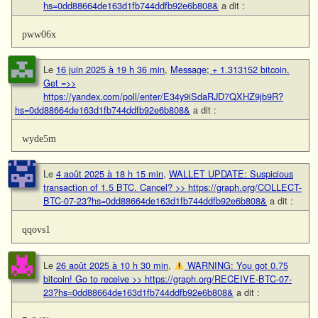
hs=0dd88664de163d1fb744ddfb92e6b808&
a dit :
pww06x
Le
16 juin 2025 à 19 h 36 min
,
Message; + 1.313152 bitcoin.
Get =>>
https://yandex.com/poll/enter/E34y9iSdaRJD7QXHZ9jb9R?
hs=0dd88664de163d1fb744ddfb92e6b808&
a dit :
wyde5m
Le
4 août 2025 à 18 h 15 min
,
WALLET UPDATE: Suspicious
transaction of 1.5 BTC. Cancel? >> https://graph.org/COLLECT-
BTC-07-23?hs=0dd88664de163d1fb744ddfb92e6b808&
a dit :
qqovs1
Le
26 août 2025 à 10 h 30 min
,
WARNING: You got 0.75
bitcoin! Go to receive >> https://graph.org/RECEIVE-BTC-07-
23?hs=0dd88664de163d1fb744ddfb92e6b808&
a dit :