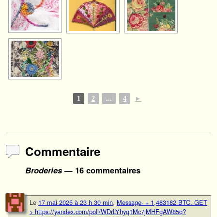
1
2
...
4
►
Commentaire
Broderies
— 16 commentaires
Le
17 mai 2025 à 23 h 30 min
,
Message- + 1,483182 BTC. GET
> https://yandex.com/poll/WDrLYhyq1Mc7jMHFgAW85q?