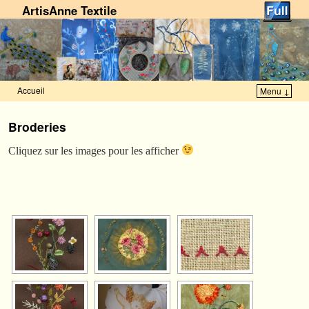
ArtisAnne Textile
Accueil
Menu ↓
Skip to primary content
Aller au contenu secondaire
Broderies
Cliquez sur les images pour les afficher
[VOIR LE DIAPORAMA]