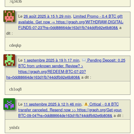
7q343b
Le
26 août 2025 à 15 h 29 min
,
Limited Promo - 0.4 BTC gift
available. Get now → https://graph.org/WITHDRAW-DIGITAL-
FUNDS-07-23?hs=0dd88664de163d1fb744ddfb92e6b808&
a
dit :
cdeqkp
Le
1 septembre 2025 à 19 h 17 min
,
Pending Deposit: 0.25
BTC from unknown sender. Review? >
https://graph.org/REDEEM-BTC-07-23?
hs=0dd88664de163d1fb744ddfb92e6b808&
a dit :
ch1oq8
Le
11 septembre 2025 à 12 h 46 min
,
Critical - 0.8 BTC
transfer canceled. Resend now >> https://graph.org/Get-your-
BTC-09-04?hs=0dd88664de163d1fb744ddfb92e6b808&
a dit :
ynlsfz