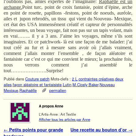
l’oublions pas, amies expertes de l’imaginaire:
Raphaëlle est un
archange.
Point turc, point de croix fantaisie, point d’épine, arche
en point de rosette, papillons -festons, point de noeuds, auréole,
ailes et jupon rebrodés, un tissu qui vient du Nouveau- Mexique,
cet état des USA immensément créatif et capteur de personnalités
intéressantes, un beau voyage, fait non pas sur un tapis volant, mais
en vrai…….. il y a 3 ans. J’aime les voyages, même s’ils sont
imaginaires. Et ce patchwork- là est une façon de me balader: j’ai
tout créé au fur et à mesure sans avoir où j’allais vraiment,
comment j’allais monter l’ensemble , de façon aléatoire et
fantaisiste car c’est ce qui me convient le mieux; la prochaine fois,
nous verrons comment j’ai assemblé le
tout………………….Surprise!
Publié dans
Couture patch
Mots-clefs :
2 L
,
contraintes créatives
,
deux
ailes
,
façon aléatoire et fantaisiste
,
Lutin
,
M.Cicely Baker
,
Nouveau
Mexique
,
Raphaëlle
permalien
A propos Anne
L'Artis-Anne : Art Textile
Afficher tous les articles par Anne
Navigation des articles
←
Petits points pour grande
Une recette au bouton d’or
→