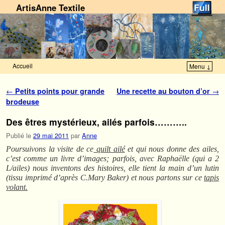
ArtisAnne Textile
Accueil
Menu ↓
Skip to primary content
Aller au contenu secondaire
Navigation des articles
←
Petits points pour grande
Une recette au bouton d’or
→
brodeuse
Des êtres mystérieux, ailés parfois………..
Publié le
29 mai 2011
par
Anne
Poursuivons la visite de ce
quilt ailé
et qui nous donne des ailes,
c’est comme un livre d’images; parfois, avec Raphaëlle (qui a 2
L/ailes) nous inventons des histoires, elle tient la main d’un lutin
(tissu imprimé d’après C.Mary Baker) et nous partons sur ce
tapis
volant.