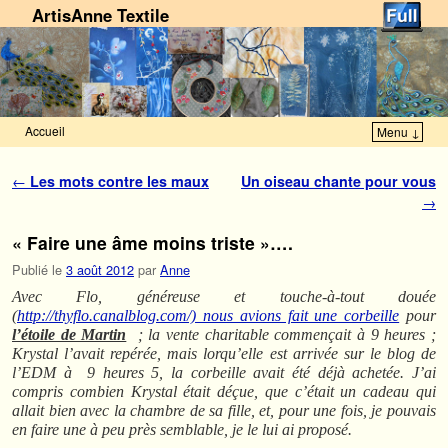
ArtisAnne Textile
Accueil
Menu ↓
Skip to primary content
Aller au contenu secondaire
Navigation des articles
←
Les mots contre les maux
Un oiseau chante pour vous
→
« Faire une âme moins triste »….
Publié le
3 août 2012
par
Anne
Avec Flo, généreuse et touche-à-tout douée
(
http://thyflo.canalblog.com/) nous avions fait une corbeille
pour
l’étoile de Martin
; la vente charitable commençait à 9 heures ;
Krystal l’avait repérée, mais lorqu’elle est arrivée sur le blog de
l’EDM à 9 heures 5, la corbeille avait été déjà achetée.
J’ai
compris combien Krystal était déçue, que c’était un cadeau qui
allait bien avec la chambre de sa fille, et, pour une fois, je pouvais
en faire une à peu près semblable, je le lui ai proposé.