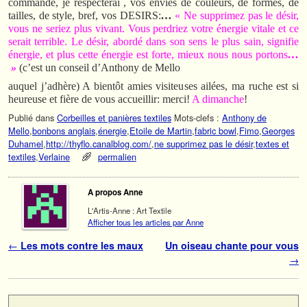
commande, je respecterai , vos envies de couleurs, de formes, de
tailles, de style, bref, vos DESIRS:
…
« Ne supprimez pas le désir,
vous ne seriez plus vivant. Vous perdriez votre énergie vitale et ce
serait terrible. Le désir, abordé dans son sens le plus sain, signifie
énergie, et plus cette énergie est forte, mieux nous nous portons
…
»
(c’est un conseil d’Anthony de Mello
auquel j’adhère) A bientôt amies visiteuses ailées, ma ruche est si
heureuse et fière de vous accueillir: merci!
A dimanche
!
Publié dans
Corbeilles et panières textiles
Mots-clefs :
Anthony de
Mello
,
bonbons anglais
,
énergie
,
Etoile de Martin
,
fabric bowl
,
Fimo
,
Georges
Duhamel
,
http://thyflo.canalblog.com/
,
ne supprimez pas le désir
,
textes et
textiles
,
Verlaine
permalien
A propos Anne
L'Artis-Anne : Art Textile
Afficher tous les articles par Anne
Navigation des articles
←
Les mots contre les maux
Un oiseau chante pour vous
→