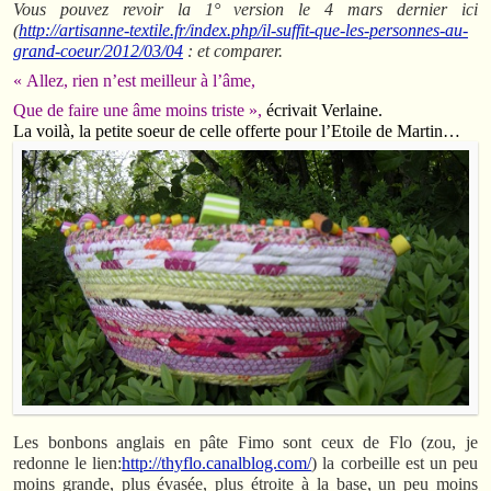
Vous pouvez revoir la 1° version le 4 mars dernier ici
(
http://artisanne-textile.fr/index.php/il-suffit-que-les-personnes-au-
grand-coeur/2012/03/04
:
et comparer.
« Allez, rien n’est meilleur à l’âme,
Q
ue de faire une âme moins triste »,
écrivait Verlaine.
La voilà, la petite soeur de celle offerte pour l’Etoile de Martin…
Les bonbons anglais en pâte Fimo sont ceux de Flo (zou, je
redonne le lien:
http://thyflo.canalblog.com/
) la corbeille est un peu
moins grande, plus évasée, plus étroite à la base, un peu moins