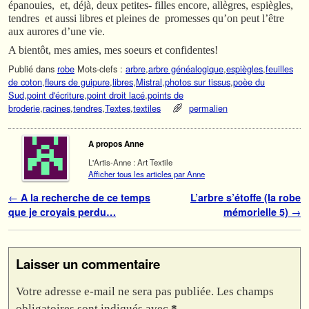
épanouies, et, déjà, deux petites- filles encore, allègres, espiègles,
tendres et aussi libres et pleines de promesses qu’on peut l’être
aux aurores d’une vie.
A bientôt, mes amies, mes soeurs et confidentes!
Publié dans
robe
Mots-clefs :
arbre
,
arbre généalogique
,
espiègles
,
feuilles
de coton
,
fleurs de guipure
,
libres
,
Mistral
,
photos sur tissus
,
poèe du
Sud
,
point d'écriture
,
point droit lacé
,
points de
broderie
,
racines
,
tendres
,
Textes
,
textiles
permalien
A propos Anne
L'Artis-Anne : Art Textile
Afficher tous les articles par Anne
Navigation des articles
←
A la recherche de ce temps
L’arbre s’étoffe (la robe
que je croyais perdu…
mémorielle 5)
→
Laisser un commentaire
Votre adresse e-mail ne sera pas publiée.
Les champs
obligatoires sont indiqués avec
*