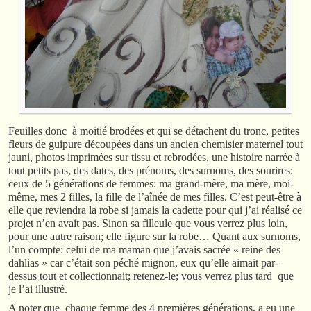
Feuilles donc à moitié brodées et qui se détachent du tronc, petites
fleurs de guipure découpées dans un ancien chemisier maternel tout
jauni, photos imprimées sur tissu et rebrodées, une histoire narrée à
tout petits pas, des dates, des prénoms, des surnoms, des sourires:
ceux de 5 générations de femmes: ma grand-mère, ma mère, moi-
même, mes 2 filles, la fille de l’aînée de mes filles. C’est peut-être à
elle que reviendra la robe si jamais la cadette pour qui j’ai réalisé ce
projet n’en avait pas. Sinon sa filleule que vous verrez plus loin,
pour une autre raison; elle figure sur la robe… Quant aux surnoms,
l’un compte: celui de ma maman que j’avais sacrée « reine des
dahlias » car c’était son péché mignon, eux qu’elle aimait par-
dessus tout et collectionnait; retenez-le; vous verrez plus tard que
je l’ai illustré.
A noter que chaque femme des 4 premières générations, a eu une