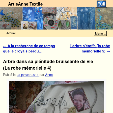
ArtisAnne Textile
Accueil
Menu ↓
Skip to primary content
Aller au contenu secondaire
Navigation des articles
←
A la recherche de ce temps
L’arbre s’étoffe (la robe
que je croyais perdu…
mémorielle 5)
→
Arbre dans sa plénitude bruissante de vie
(La robe mémorielle 4)
Publié le
23 janvier 2011
par
Anne