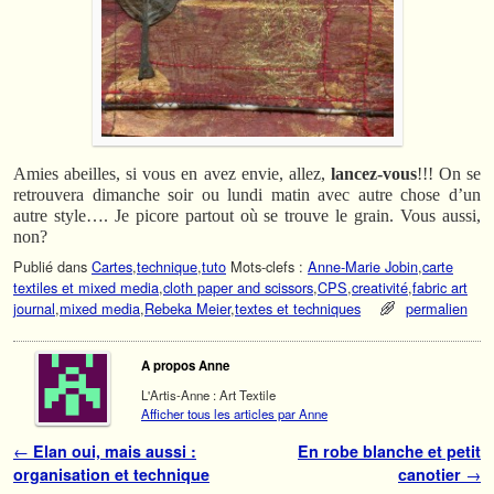
Amies abeilles, si vous en avez envie, allez,
lancez-vous
!!! On se
retrouvera dimanche soir ou lundi matin avec autre chose d’un
autre style…. Je picore partout où se trouve le grain. Vous aussi,
non?
Publié dans
Cartes
,
technique
,
tuto
Mots-clefs :
Anne-Marie Jobin
,
carte
textiles et mixed media
,
cloth paper and scissors
,
CPS
,
creativité
,
fabric art
journal
,
mixed media
,
Rebeka Meier
,
textes et techniques
permalien
A propos Anne
L'Artis-Anne : Art Textile
Afficher tous les articles par Anne
Navigation des articles
←
Elan oui, mais aussi :
En robe blanche et petit
organisation et technique
canotier
→