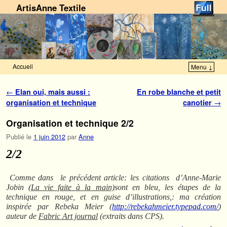
ArtisAnne Textile
Accueil
Menu ↓
Skip to primary content
Aller au contenu secondaire
Navigation des articles
←
Elan oui, mais aussi :
En robe blanche et petit
organisation et technique
canotier
→
Organisation et technique 2/2
Publié le
1 juin 2012
par
Anne
2/2
Comme dans le précédent article: les citations d’Anne-Marie
Jobin
(La vie faite à la main)
sont en bleu, les étapes de la
technique en rouge, et en guise d’illustrations,: ma création
inspirée par Rebeka Meier (
http://rebekahmeier.typepad.com/
)
auteur de
Fabric Art journal
(extraits dans CPS).