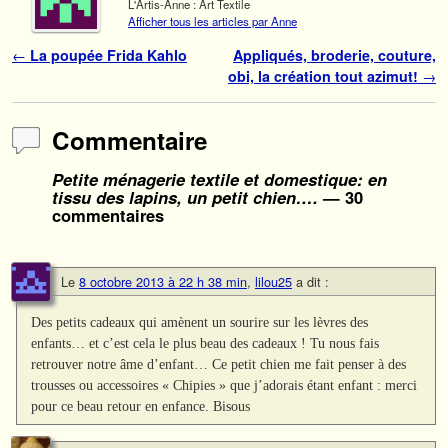
L'Artis-Anne : Art Textile
Afficher tous les articles par Anne
Navigation des articles
←
La poupée Frida Kahlo
Appliqués, broderie, couture,
obi, la création tout azimut!
→
Commentaire
Petite ménagerie textile et domestique: en
tissu des lapins, un petit chien….
— 30
commentaires
Le
8 octobre 2013 à 22 h 38 min
,
lilou25
a dit :
Des petits cadeaux qui amènent un sourire sur les lèvres des
enfants… et c’est cela le plus beau des cadeaux ! Tu nous fais
retrouver notre âme d’enfant… Ce petit chien me fait penser à des
trousses ou accessoires « Chipies » que j’adorais étant enfant : merci
pour ce beau retour en enfance. Bisous