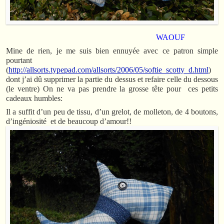
WAOUF
Mine de rien, je me suis bien ennuyée avec ce patron simple
pourtant
(
http://allsorts.typepad.com/allsorts/2006/05/softie_scotty_d.html
)
dont j’ai dû supprimer la partie du dessus et refaire celle du dessous
(le ventre) On ne va pas prendre la grosse tête pour ces petits
cadeaux humbles:
Il a suffit d’un peu de tissu, d’un grelot, de molleton, de 4 boutons,
d’ingéniosité et de beaucoup d’amour!!