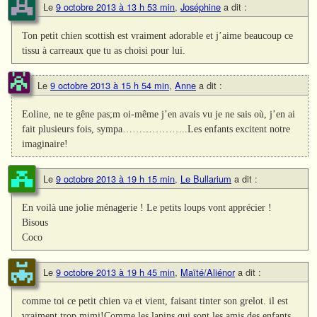
Le
9 octobre 2013 à 13 h 53 min
,
Joséphine
a dit :
Ton petit chien scottish est vraiment adorable et j’aime beaucoup ce
tissu à carreaux que tu as choisi pour lui.
Le
9 octobre 2013 à 15 h 54 min
,
Anne
a dit :
Eoline, ne te gêne pas;m oi-même j’en avais vu je ne sais où, j’en ai
fait plusieurs fois, sympa………………..Les enfants excitent notre
imaginaire!
Le
9 octobre 2013 à 19 h 15 min
,
Le Bullarium
a dit :
En voilà une jolie ménagerie ! Le petits loups vont apprécier !
Bisous
Coco
Le
9 octobre 2013 à 19 h 45 min
,
Maïté/Aliénor
a dit :
comme toi ce petit chien va et vient, faisant tinter son grelot. il est
vraiment trop mimi!Comme les lapins qui sont les amis des enfants.