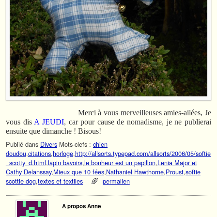
Merci à vous merveilleuses amies-ailées, Je
vous dis
A JEUDI
, car pour cause de nomadisme, je ne publierai
ensuite que dimanche ! Bisous!
Publié dans
Divers
Mots-clefs :
chien
doudou
,
citations
,
horloge
,
http://allsorts.typepad.com/allsorts/2006/05/softie
_scotty_d.html
,
lapin bavoirs
,
le bonheur est un papillon
,
Lenia Major et
Cathy Delanssay
,
Mieux que 10 fées
,
Nathaniel Hawthorne
,
Proust
,
softie
scottie dog
,
textes et textiles
permalien
A propos Anne