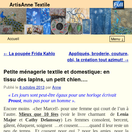
ArtisAnne Textile
Accueil
Menu ↓
Skip to primary content
Aller au contenu secondaire
Navigation des articles
←
La poupée Frida Kahlo
Appliqués, broderie, couture,
obi, la création tout azimut!
→
Petite ménagerie textile et domestique: en
tissu des lapins, un petit chien….
Publié le
8 octobre 2013
par
Anne
« Les jours sont peut-être égaux pour une horloge écrivait
Proust
, mais pas pour un homme ».
Encore moins -cher Marcel!- pour une femme qui court de l’un à
l’autre.
Mieux que 10 fées
(voir le livre charmant de
Lenia
Major
et
Cathy Delanssay
) Les femmes consolent, bercent,
gâtent, éduquent, soignent …et cousent……..quand il leur reste un
peu de temps…Et cousent pour qui ? pour les amies, pour la