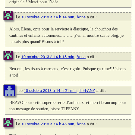
originale ! Merci pour l’idée
Le
10 octobre 2013 à 14 h 14 min
,
Anne
a dit :
Alors, Elena, opte pour la serviette à élastique, la chouchou des
cantines et enfants autonomes……….;j’en ai montré sur le blog, je
ne sais plus quand!Bisous à toi!!
Le
10 octobre 2013 à 14 h 15 min
,
Anne
a dit :
Ben oui, les tissus à carreaux, c’est rigolo. Puisque ça rime!!! bisous
à toi!!
Le
10 octobre 2013 à 14 h 21 min
,
TIFFANY
a dit :
BRAVO pour cette superbe série d’animaux, et merci beaucoup pour
ton message de soutien, bisess TIFFANY
Le
10 octobre 2013 à 14 h 45 min
,
Anne
a dit :