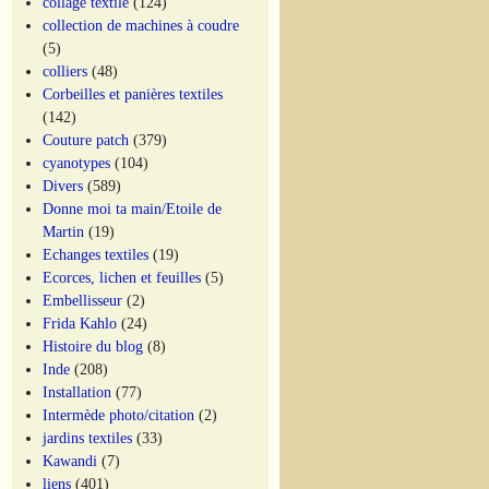
collage textile
(124)
collection de machines à coudre
(5)
colliers
(48)
Corbeilles et panières textiles
(142)
Couture patch
(379)
cyanotypes
(104)
Divers
(589)
Donne moi ta main/Etoile de
Martin
(19)
Echanges textiles
(19)
Ecorces, lichen et feuilles
(5)
Embellisseur
(2)
Frida Kahlo
(24)
Histoire du blog
(8)
Inde
(208)
Installation
(77)
Intermède photo/citation
(2)
jardins textiles
(33)
Kawandi
(7)
liens
(401)