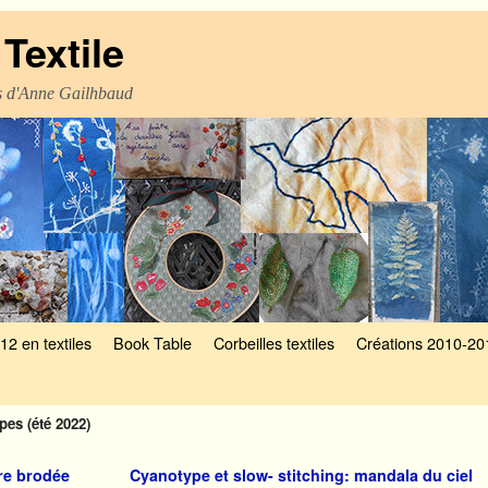
Textile
es d'Anne Gailhbaud
12 en textiles
Book Table
Corbeilles textiles
Créations 2010-20
pes (été 2022)
re brodée
Cyanotype et slow- stitching: mandala du ciel