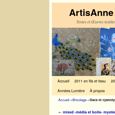
ArtisAnne 
Textes et Œuvres textil
Skip to primary content
Aller au contenu secondaire
Accueil
2011 en fils et tissu
20
Années-Lumière
À propos
Accueil
→
Bricolage
→
Sacs et cyanoty
Navigation des articles
←
mixed -média et boite- mystè