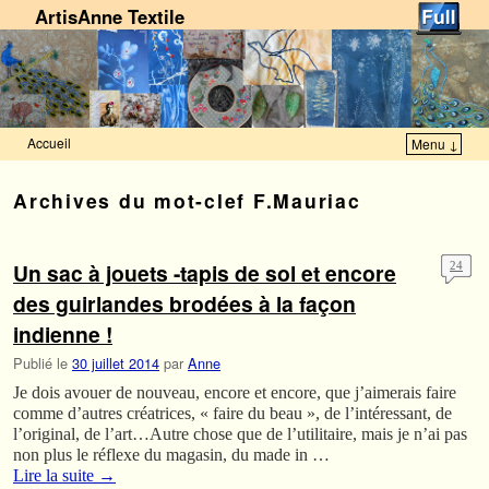
ArtisAnne Textile
Accueil
Menu ↓
Skip to primary content
Aller au contenu secondaire
Archives du mot-clef
F.Mauriac
Un sac à jouets -tapis de sol et encore
24
des guirlandes brodées à la façon
indienne !
Publié le
30 juillet 2014
par
Anne
Je dois avouer de nouveau, encore et encore, que j’aimerais faire
comme d’autres créatrices, « faire du beau », de l’intéressant, de
l’original, de l’art…Autre chose que de l’utilitaire, mais je n’ai pas
non plus le réflexe du magasin, du made in …
Lire la suite
→