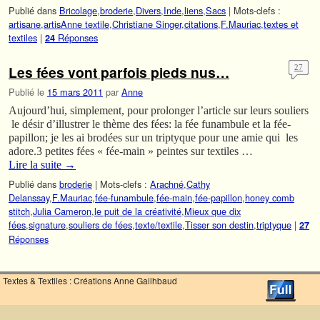
Publié dans
Bricolage
,
broderie
,
Divers
,
Inde
,
liens
,
Sacs
|
Mots-clefs :
artisane
,
artisAnne textile
,
Christiane Singer
,
citations
,
F.Mauriac
,
textes et
textiles
|
Réponses
24
Les fées vont parfois pieds nus…
27
Publié le
15 mars 2011
par
Anne
Aujourd’hui, simplement, pour prolonger l’article sur leurs souliers
le désir d’illustrer le thème des fées: la fée funambule et la fée-
papillon; je les ai brodées sur un triptyque pour une amie qui les
adore.3 petites fées « fée-main » peintes sur textiles …
Lire la suite
→
Publié dans
broderie
|
Mots-clefs :
Arachné
,
Cathy
Delanssay
,
F.Mauriac
,
fée-funambule
,
fée-main
,
fée-papillon
,
honey comb
stitch
,
Julia Cameron
,
le puit de la créativité
,
Mieux que dix
fées
,
signature
,
souliers de fées
,
texte/textile
,
Tisser son destin
,
triptyque
|
27
Réponses
Textes & Textiles : Créations Anne Gailhbaud