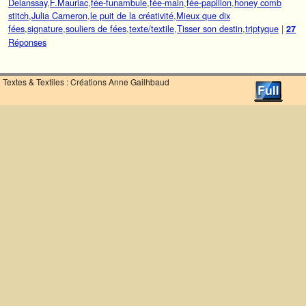
Delanssay
,
F.Mauriac
,
fée-funambule
,
fée-main
,
fée-papillon
,
honey comb
stitch
,
Julia Cameron
,
le puit de la créativité
,
Mieux que dix
fées
,
signature
,
souliers de fées
,
texte/textile
,
Tisser son destin
,
triptyque
|
27
Réponses
Textes & Textiles : Créations Anne Gailhbaud