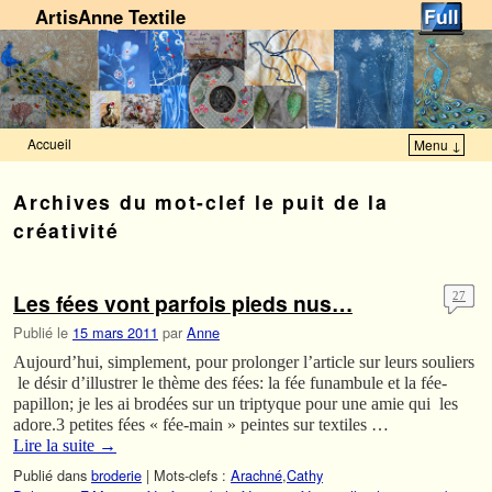
ArtisAnne Textile
Accueil
Menu ↓
Skip to primary content
Aller au contenu secondaire
Archives du mot-clef
le puit de la
créativité
Les fées vont parfois pieds nus…
27
Publié le
15 mars 2011
par
Anne
Aujourd’hui, simplement, pour prolonger l’article sur leurs souliers
le désir d’illustrer le thème des fées: la fée funambule et la fée-
papillon; je les ai brodées sur un triptyque pour une amie qui les
adore.3 petites fées « fée-main » peintes sur textiles …
Lire la suite
→
Publié dans
broderie
|
Mots-clefs :
Arachné
,
Cathy