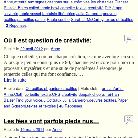
Anne
,
attentif aux signes
,
citations sur la créativité les obstacles
,
Clarissa
Pinkola Estes
,
coiled fabric bowl
,
corbeille textile
,
creativité
,
DIY
,
étape
suivante
,
fabric vessel
,
fantaisie libératrice
,
Julia Cameron
,
oeuvres
textiles
,
pampilles
,
panier
,
Paolo coelho
,
Sarah J. McCarthy
,
textes et textiles
|
Réponses
2
Où il est question de créativité:
46
Publié le
22 avril 2012
par
Anne
Chaque corbeille, comme chaque création, est une aventure en soi.
Alors que j’en ai cousu plus de 80, chacune est encore pour moi un
processus mystérieux et une suite de problèmes à résoudre; je
remercie celles qui me font confiance, …
Lire la suite
→
Publié dans
Corbeilles et panières textiles
|
Mots-clefs :
artisan/artis-
Anne
,
Cloth
,
corbeille textile
,
CPS
,
creativité
,
deepak chopra
,
Fei-Fan
Balzer
,
Find your voice
,
J.Cottraux
,
Julia Cameron
,
oeuvres textiles
,
Paper
and Scissors
,
textes et textiles
|
Réponses
46
Les fées vont parfois pieds nus…
27
Publié le
15 mars 2011
par
Anne
Aujourd’hui, simplement, pour prolonger l’article sur leurs souliers