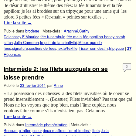
le désir d’illustrer le thème des fées: la fée funambule et la fée-
papillon; je les ai brodées sur un triptyque pour une amie qui les
adore.3 petites fées « fée-main » peintes sur textiles …
Lire la suite
→
Publié dans
broderie
|
Mots-clefs :
Arachné
,
Cathy
Delanssay
,
F.Mauriac
,
fée-funambule
,
fée-main
,
fée-papillon
,
honey comb
stitch
,
Julia Cameron
,
le puit de la créativité
,
Mieux que dix
fées
,
signature
,
souliers de fées
,
texte/textile
,
Tisser son destin
,
triptyque
|
27
Réponses
Intermède 2: les filets auxquels on se
3
laisse prendre
Publié le
23 février 2011
par
Anne
« La possession des richesses a des filets invisibles où le coeur se
prend insensiblement ». (Bossuet) Filets invisibles? Pas tant que ça!
Nous ne les voyons que trop bien, mais l’âme cupide, nous
voulons faire comme s’ils n’existaient pas. Cela nous …
Lire la suite
→
Publié dans
Intermède photo/citation
|
Mots-clefs :
Bossuet
,
citation
,
coeur
,
deux maîtres: l'or et le désir
,
filets
,
Julia