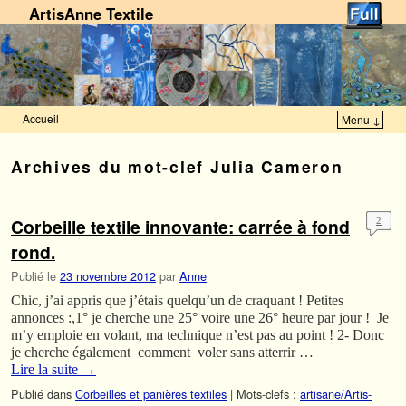
ArtisAnne Textile
Accueil
Menu ↓
Skip to primary content
Aller au contenu secondaire
Archives du mot-clef
Julia Cameron
Corbeille textile innovante: carrée à fond
2
rond.
Publié le
23 novembre 2012
par
Anne
Chic, j’ai appris que j’étais quelqu’un de craquant ! Petites
annonces :,1° je cherche une 25° voire une 26° heure par jour ! Je
m’y emploie en volant, ma technique n’est pas au point ! 2- Donc
je cherche également comment voler sans atterrir …
Lire la suite
→
Publié dans
Corbeilles et panières textiles
|
Mots-clefs :
artisane/Artis-