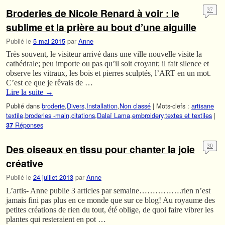
Broderies de Nicole Renard à voir : le
37
sublime et la prière au bout d’une aiguille
Publié le
5 mai 2015
par
Anne
Très souvent, le visiteur arrivé dans une ville nouvelle visite la
cathédrale; peu importe ou pas qu’il soit croyant; il fait silence et
observe les vitraux, les bois et pierres sculptés, l’ART en un mot.
C’est ce que je rêvais de …
Lire la suite
→
Publié dans
broderie
,
Divers
,
Installation
,
Non classé
|
Mots-clefs :
artisane
textile
,
broderies -main
,
citations
,
Dalaï Lama
,
embroidery
,
textes et textiles
|
Réponses
37
Des oiseaux en tissu pour chanter la joie
30
créative
Publié le
24 juillet 2013
par
Anne
L’artis- Anne publie 3 articles par semaine…………….rien n’est
jamais fini pas plus en ce monde que sur ce blog! Au royaume des
petites créations de rien du tout, été oblige, de quoi faire vibrer les
plantes qui resteraient en pot …