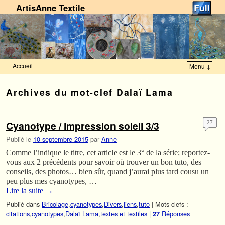
ArtisAnne Textile
Accueil
Menu ↓
Skip to primary content
Aller au contenu secondaire
Archives du mot-clef
Dalaï Lama
Cyanotype / impression soleil 3/3
27
Publié le
10 septembre 2015
par
Anne
Comme l’indique le titre, cet article est le 3° de la série; reportez-
vous aux 2 précédents pour savoir où trouver un bon tuto, des
conseils, des photos… bien sûr, quand j’aurai plus tard cousu un
peu plus mes cyanotypes, …
Lire la suite
→
Publié dans
Bricolage
,
cyanotypes
,
Divers
,
liens
,
tuto
|
Mots-clefs :
citations
,
cyanotypes
,
Dalaï Lama
,
textes et textiles
|
Réponses
27