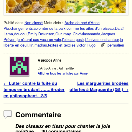
Publié dans
Non classé
Mots-clefs :
Arche de noé d'Anne
Pia
,
changements
,
colombe de la paix
,
comme les ailes d'un oiseau
,
Dalaï
Lama
,
doudou
,
Emily Dickinson
,
Gurumayi Chidvilasananda
,
Jacques
Prévert
,
je n'aurai pas vécu en vain
,
l'oiseau posé
,
L'univers enchanteur
,
la
liberté en deuil
,
lin
,
madras
,
textes et textiles
,
victor Hugo
permalien
A propos Anne
L'Artis-Anne : Art Textile
Afficher tous les articles par Anne
Navigation des articles
←
Lutter contre la fuite du
Les marguerites brodées
temps en brodant …….Broder
offertes à Marguerite (3/5 )
→
en philosophant…2/5
Commentaire
Des oiseaux en tissu pour chanter la joie
créative
— 30 commentaires