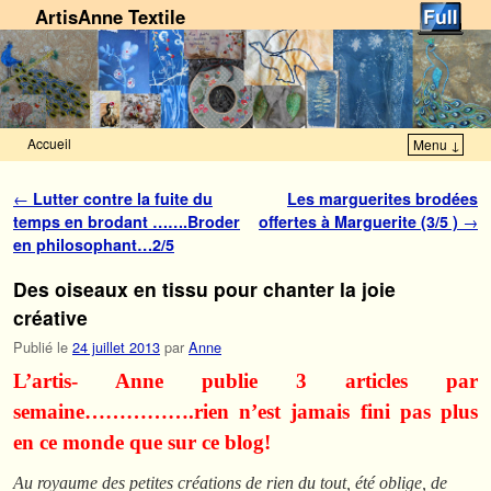
ArtisAnne Textile
Accueil
Menu ↓
Skip to primary content
Aller au contenu secondaire
Navigation des articles
←
Lutter contre la fuite du
Les marguerites brodées
temps en brodant …….Broder
offertes à Marguerite (3/5 )
→
en philosophant…2/5
Des oiseaux en tissu pour chanter la joie
créative
Publié le
24 juillet 2013
par
Anne
L’artis- Anne publie 3 articles par
semaine…………….rien n’est jamais fini pas plus
en ce monde que sur ce blog!
Au royaume des petites créations de rien du tout, été oblige, de