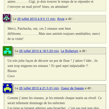
amies…………Gigi, je dois trouver le temps de te répondre et
t’envoyer un mail privé! bises, en attendant!
Le
25 juillet 2013 à 9 h 11 min
,
Anne
a dit :
Merci, Patchacha, oui, ces 2 oiseaux sont bien
différents…………….Mais mes amitiés toujours semblables; merci
de ta visite!
Le
25 juillet 2013 à 18 h 23 min
,
Le Bullarium
a dit :
Un très jolie façon de décorer un pot de fleur ! j’adore l’idée ; ils
sont trop mignons tes oiseaux ! Et quel sujet inépuisable !!
Bisous
Coco
Le
25 juillet 2013 à 21 h 01 min
,
Coeur de freesia
a dit :
Comme j’aime les oiseaux, je les entends chaque matin au réveil. Ce
serait tellement dommage de les enfermer.
Les tiens se laissent admirer sans broncher : c’est pas mal non plus