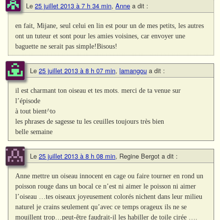
Le
25 juillet 2013 à 7 h 34 min
,
Anne
a dit :
en fait, Mijane, seul celui en lin est pour un de mes petits, les autres
ont un tuteur et sont pour les amies voisines, car envoyer une
baguette ne serait pas simple!Bisous!
Le
25 juillet 2013 à 8 h 07 min
,
lamangou
a dit :
il est charmant ton oiseau et tes mots. merci de ta venue sur
l’épisode
à tout bient^to
les phrases de sagesse tu les ceuilles toujours très bien
belle semaine
Le
25 juillet 2013 à 8 h 08 min
,
Regine Bergot
a dit :
Anne mettre un oiseau innocent en cage ou faire tourner en rond un
poisson rouge dans un bocal ce n’est ni aimer le poisson ni aimer
l’oiseau …tes oiseaux joyeusement colorés nichent dans leur milieu
naturel je crains seulement qu’avec ce temps orageux ils ne se
mouillent trop…peut-être faudrait-il les habiller de toile cirée ….