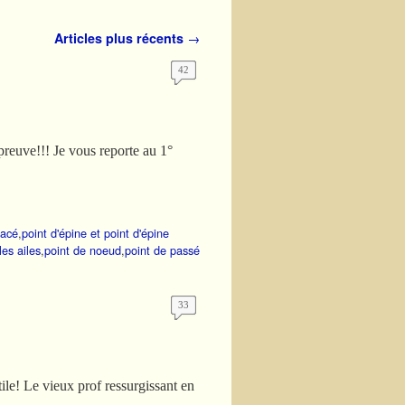
Articles plus récents
→
42
 preuve!!! Je vous reporte au 1°
lacé
,
point d'épine et point d'épine
les ailes
,
point de noeud
,
point de passé
33
le! Le vieux prof ressurgissant en