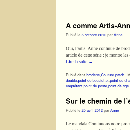
Navigation des articles
A comme Artis-An
Publié le
5 octobre 2012
par
Anne
Oui, l’artis- Anne continue de brode
article de cette série ; je montre l
Lire la suite
→
Publié dans
broderie
,
Couture patch
|
M
double
,
point de bouclette.
,
point de cha
empiétant
,
point de poste
,
point de tige
Sur le chemin de l’
Publié le
20 avril 2012
par
Anne
Le mandala Continuons notre promen