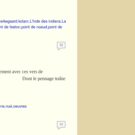
ierkegaard
,
kolam
,
L'Inde des indiens
,
La
nt de feston
,
point de noeud
,
point de
30
ement avec ces vers de
, Dont le pennage traîne
ine
,
nué
,
oeuvres
10