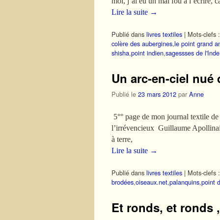
moi, j’ai eu un mal fou à l’écrire, 
Lire la suite
→
Publié dans
livres textiles
|
Mots-clefs :
colère des aubergines
,
le point grand a
shisha
,
point indien
,
sagessses de l'Inde
Un arc-en-ciel nué 
Publié le
23 mars 2012
par
Anne
5°° page de mon journal textile d
l’irrévencieux Guillaum
à terre, A
Lire la suite
→
Publié dans
livres textiles
|
Mots-clefs :
brodées
,
oiseaux.net
,
palanquins
,
point 
Et ronds, et ronds 