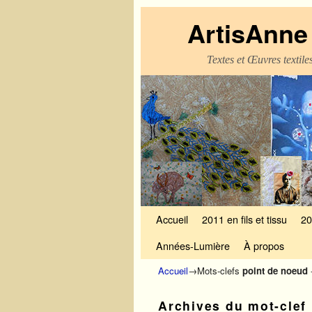
ArtisAnne 
Textes et Œuvres textil
Skip to primary content
Aller au contenu secondaire
Accueil
2011 en fils et tissu
20
Années-Lumière
À propos
Accueil
→Mots-clefs
point de noeud
Archives du mot-clef