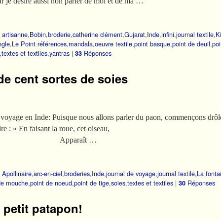
car je désire aussi non parler de moi et de ma …
artisanne
,
Bobin
,
broderie
,
catherine clément
,
Gujarat
,
Inde
,
infini
,
journal textile
,
K
ngle
,
Le Point références
,
mandala
,
oeuvre textile
,
point basque
,
point de deuil
,
poi
,
textes et textiles
,
yantras
|
Réponses
33
de cent sortes de soies
e voyage en Inde: Puisque nous allons parler du paon, commençons drôl
e Apollinaire : » En faisant la roue, cet oiseau
pparaît …
Apollinaire
,
arc-en-ciel
,
broderies
,
Inde
,
journal de voyage
,
journal textile
,
La fonta
de mouche
,
point de noeud
,
point de tige
,
soies
,
textes et textiles
|
Réponses
30
, petit patapon!