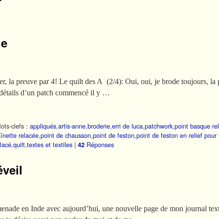
ne
r, la preuve par 4! Le quilt des A (2/4): Oui, oui, je brode toujours, la
es détails d’un patch commencé il y …
ots-clefs :
appliqués
,
artis-anne
,
broderie
,
erri de luca
,
patchwork
,
point basque re
înette relacée
,
point de chausson
,
point de feston
,
point de feston en relief pour 
 lacé
,
quilt
,
textes et textiles
|
Réponses
42
éveil
ade en Inde avec aujourd’hui, une nouvelle page de mon journal texti