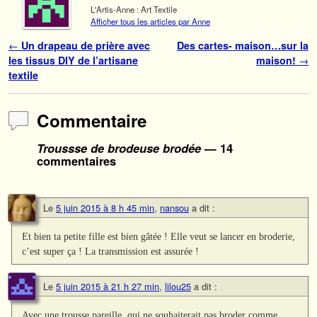
L'Artis-Anne : Art Textile
Afficher tous les articles par Anne
Navigation des articles
←
Un drapeau de prière avec
Des cartes- maison…sur la
les tissus DIY de l’artisane
maison!
→
textile
Commentaire
Troussse de brodeuse brodée
— 14
commentaires
Le
5 juin 2015 à 8 h 45 min
,
nansou
a dit :
Et bien ta petite fille est bien gâtée ! Elle veut se lancer en broderie,
c’est super ça ! La transmission est assurée !
Le
5 juin 2015 à 21 h 27 min
,
lilou25
a dit :
Avec une trousse pareille, qui ne souhaiterait pas broder comme