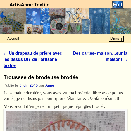
ArtisAnne Textile
Accueil
Menu ↓
Skip to primary content
Aller au contenu secondaire
Navigation des articles
←
Un drapeau de prière avec
Des cartes- maison…sur la
les tissus DIY de l’artisane
maison!
→
textile
Troussse de brodeuse brodée
Publié le
5 juin 2015
par
Anne
La semaine dernière, vous avez vu ma broderie libre avec points
variés; je ne disais pas pour quoi c’était faire…Voilà le résultat!
Mais, avant d’en parler, un petit pique -épingles brodé ;