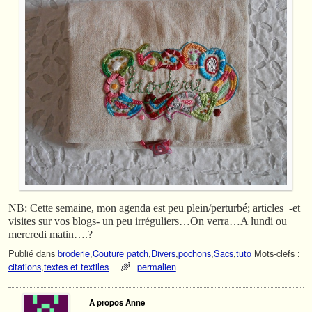
NB: Cette semaine, mon agenda est peu plein/perturbé; articles -et
visites sur vos blogs- un peu irréguliers…On verra…A lundi ou
mercredi matin….?
Publié dans
broderie
,
Couture patch
,
Divers
,
pochons
,
Sacs
,
tuto
Mots-clefs :
citations
,
textes et textiles
permalien
A propos Anne