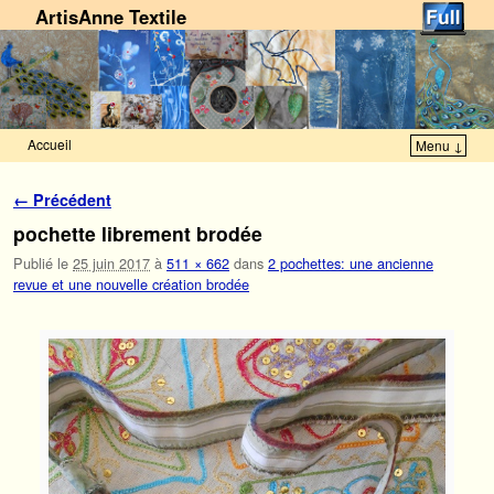
ArtisAnne Textile
Accueil
Menu ↓
Skip to primary content
Aller au contenu secondaire
Navigation des images
← Précédent
pochette librement brodée
Publié le
25 juin 2017
à
511 × 662
dans
2 pochettes: une ancienne
revue et une nouvelle création brodée