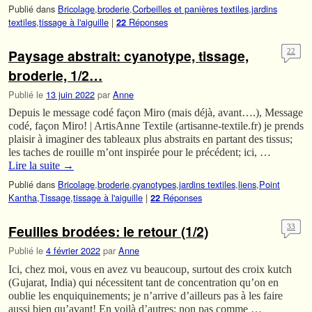
Publié dans
Bricolage
,
broderie
,
Corbeilles et panières textiles
,
jardins
textiles
,
tissage à l'aiguille
|
Réponses
22
Paysage abstrait: cyanotype, tissage,
22
broderie, 1/2…
Publié le
13 juin 2022
par
Anne
Depuis le message codé façon Miro (mais déjà, avant….), Message
codé, façon Miro! | ArtisAnne Textile (artisanne-textile.fr) je prends
plaisir à imaginer des tableaux plus abstraits en partant des tissus;
les taches de rouille m’ont inspirée pour le précédent; ici, …
Lire la suite
→
Publié dans
Bricolage
,
broderie
,
cyanotypes
,
jardins textiles
,
liens
,
Point
Kantha
,
Tissage
,
tissage à l'aiguille
|
Réponses
22
Feuilles brodées: le retour (1/2)
33
Publié le
4 février 2022
par
Anne
Ici, chez moi, vous en avez vu beaucoup, surtout des croix kutch
(Gujarat, India) qui nécessitent tant de concentration qu’on en
oublie les enquiquinements; je n’arrive d’ailleurs pas à les faire
aussi bien qu’avant! En voilà d’autres; non pas comme …