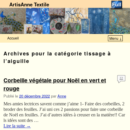
ArtisAnne Textile
Accueil
Menu ↓
Skip to primary content
Aller au contenu secondaire
Archives pour la catégorie
tissage à
l’aiguille
Corbeille végétale pour Noël en vert et
22
rouge
Publié le
20 décembre 2022
par
Anne
Mes amies lectrices savent comme j’aime 1- Faire des corbeilles, 2
broder des feuilles. J’ai uni ces 2 passions pour faire une corbeille
de Noël en feuilles. J’ai d’autres idées à creuser en la matière!! Car
ls idées sont des …
Lire la suite
→