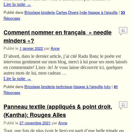
Lire la suite
→
Publié dans
Bricolage
,
broderie
,
Cartes
,
Divers
,
Inde
,
tissage à l'aiguille
|
33
Réponses
Comment nommer en français » needle
41
minders »?
Publié le
1 janvier 2022
par
Anne
D’abord, dans le dernier article, j’ai cité Radu Bata; le poète est
intervenu gentiment sur mon blog, merci à lui pour ses mots laissés
en commentaire! Lisez -le! Je vous laisse découvrir ici, quelques
autres mots de lui, mon cadeau …
Lire la suite
→
Publié dans
Bricolage
,
broderie
,
technique
,
tissage à l'aiguille
,
tuto
|
41
Réponses
Panneau textile (appliqués & point droit,
21
(Kantha): Rouges Ailes
Publié le
27 novembre 2021
par
Anne
Tout, une fois de plus (voir le lien) est parti d’une belle tringle ou