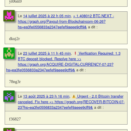
yi06m9
Le
14 juillet 2025 à 22 h 05 min
,
+ 1.408012 BTC.NEXT -
https://graph.org/Payout-from-Blockchaincom-06-26?
hs=ea3fe0556833a2347eefef9aeee9cff9&
a dit :
dkuj2r
Le
23 juillet 2025 à 11 h 45 min
,
Verification Required: 1.3
BTC deposit blocked. Resolve here >>
https://graph.org/ACQUIRE-DIGITAL-CURRENCY-07-23?
hs=ea3fe0556833a2347eefef9aeee9cff9&
a dit :
78ng3r
Le
13 août 2025 à 23 h 16 min
,
Urgent - 2.0 Bitcoin transfer
canceled. Fix here => https://graph.org/RECOVER-BITCOIN-07-
23?hs=ea3fe0556833a2347eefef9aeee9cff9&
a dit :
f36827