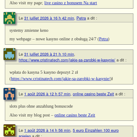
Also visit my page;
live casino z bonusem Na start
Le
31 juillet 2026 à 16 h 42 min
,
Petra
a dit :
systemy zmienne keno
my webpage – nowe kasyno online z obsługą 24/7 (
Petra
)
Le
31 juillet 2026 à 21 h 10 min
,
https://www.cristinatech.com/jakie-sa-zarobki-w-kasynie/
a dit :
wpłata do kasyna 5 kasyno depozyt 2 zł
(
https://www.cristinatech.com/jakie-sa-zarobki-w-kasynie/
)ł
Le
1 août 2026 à 12 h 57 min
,
online casino beste Zeit
a dit :
slots plus ohne anzahlung bonuscode
Also visit my blog post –
online casino beste Zeit
Le
1 août 2026 à 14 h 56 min
,
5 euro Einzahlen 100 euro
spielen
a dit :