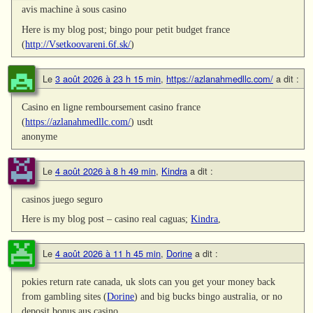
avis machine à sous casino
Here is my blog post; bingo pour petit budget france
(
http://Vsetkoovareni.6f.sk/
)
Le
3 août 2026 à 23 h 15 min
,
https://azlanahmedllc.com/
a dit :
Casino en ligne remboursement casino france
(
https://azlanahmedllc.com/
) usdt
anonyme
Le
4 août 2026 à 8 h 49 min
,
Kindra
a dit :
casinos juego seguro
Here is my blog post – casino real caguas;
Kindra
,
Le
4 août 2026 à 11 h 45 min
,
Dorine
a dit :
pokies return rate canada, uk slots can you get your money back
from gambling sites (
Dorine
) and big bucks bingo australia, or no
deposit bonus aus casino