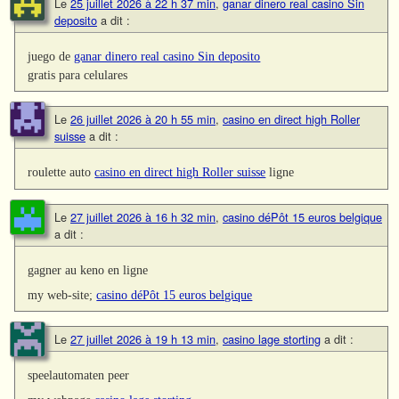
Le
25 juillet 2026 à 22 h 37 min
,
ganar dinero real casino Sin
deposito
a dit :
juego de
ganar dinero real casino Sin deposito
gratis para celulares
Le
26 juillet 2026 à 20 h 55 min
,
casino en direct high Roller
suisse
a dit :
roulette auto
casino en direct high Roller suisse
ligne
Le
27 juillet 2026 à 16 h 32 min
,
casino déPôt 15 euros belgique
a dit :
gagner au keno en ligne
my web-site;
casino déPôt 15 euros belgique
Le
27 juillet 2026 à 19 h 13 min
,
casino lage storting
a dit :
speelautomaten peer