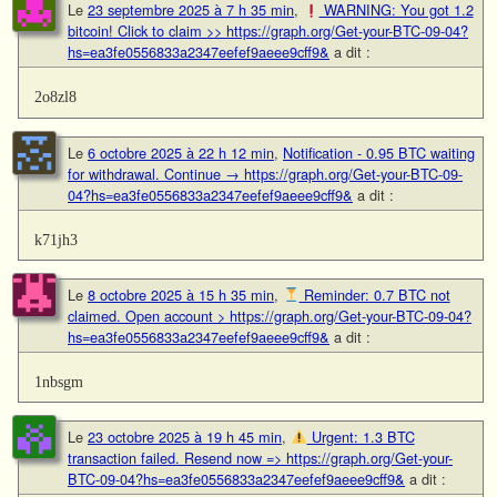
Le
23 septembre 2025 à 7 h 35 min
,
WARNING: You got 1.2
bitcoin! Click to claim >> https://graph.org/Get-your-BTC-09-04?
hs=ea3fe0556833a2347eefef9aeee9cff9&
a dit :
2o8zl8
Le
6 octobre 2025 à 22 h 12 min
,
Notification - 0.95 BTC waiting
for withdrawal. Continue → https://graph.org/Get-your-BTC-09-
04?hs=ea3fe0556833a2347eefef9aeee9cff9&
a dit :
k71jh3
Le
8 octobre 2025 à 15 h 35 min
,
Reminder: 0.7 BTC not
claimed. Open account > https://graph.org/Get-your-BTC-09-04?
hs=ea3fe0556833a2347eefef9aeee9cff9&
a dit :
1nbsgm
Le
23 octobre 2025 à 19 h 45 min
,
Urgent: 1.3 BTC
transaction failed. Resend now => https://graph.org/Get-your-
BTC-09-04?hs=ea3fe0556833a2347eefef9aeee9cff9&
a dit :