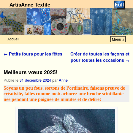
ArtisAnne Textile
Accueil
Menu ↓
Skip to primary content
Aller au contenu secondaire
Navigation des articles
←
Petits fours pour les fêtes
Créer de toutes les façons et
pour toutes les occasions
→
Meilleurs vœux 2025!
Publié le
31 décembre 2024
par
Anne
Soyons un peu fous, sortons de l’ordinaire, faisons preuve de
créativité, faites comme moi: arborez une broche scintillante
née pendant une poignée de minutes et de délire!