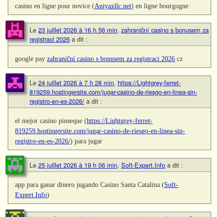
casino en ligne pour novice (
Aniyaxllc.net
) en ligne bourgogne
Le
23 juillet 2026 à 16 h 56 min
,
zahraniční casino s bonusem za
registraci 2026
a dit :
google pay
zahraniční casino s bonusem za registraci 2026
cz
Le
24 juillet 2026 à 7 h 28 min
,
https://Lightgrey-ferret-
819259.hostingersite.com/jugar-casino-de-riesgo-en-linea-sin-
registro-en-es-2026/
a dit :
el mejor casino pinseque (
https://Lightgrey-ferret-
819259.hostingersite.com/jugar-casino-de-riesgo-en-linea-sin-
registro-en-es-2026/
) para jugar
Le
25 juillet 2026 à 19 h 06 min
,
Soft-Expert.Info
a dit :
app para ganar dinero jugando Casino Santa Catalina (
Soft-
Expert.Info
)