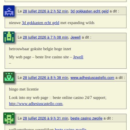
Le
28 juillet 2026 à 2 h 52 min
,
3d gokkasten echt geld
a dit :
nieuwe
3d gokkasten echt geld
met expanding wilds
Le
28 juillet 2026 à 7 h 08 min
,
Jewell
a dit :
betrouwbaar goksite belgie hoge inzet
My web page – beste live casino site –
Jewell
–
Le
28 juillet 2026 à 8 h 38 min
,
www.adhesiuscastello.com
a dit :
bingo met licentie
Look into my web page :: beste online casino 24/7 support;
http://www.adhesiuscastello.com
,
Le
28 juillet 2026 à 9 h 31 min
,
beste casino zwolle
a dit :
welkomstbonus vergelijken
beste casino zwolle