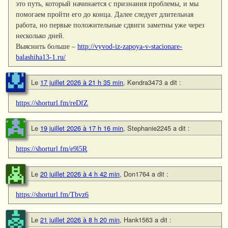
это путь, который начинается с признания проблемы, и мы
помогаем пройти его до конца. Далее следует длительная
работа, но первые положительные сдвиги заметны уже через
несколько дней.
Выяснить больше –
http://vyvod-iz-zapoya-v-stacionare-
balashiha13-1.ru/
Le
17 juillet 2026 à 21 h 35 min
,
Kendra3473
a dit :
https://shorturl.fm/reDfZ
Le
19 juillet 2026 à 17 h 16 min
,
Stephanie2245
a dit :
https://shorturl.fm/e9l5R
Le
20 juillet 2026 à 4 h 42 min
,
Don1764
a dit :
https://shorturl.fm/Tbvz6
Le
21 juillet 2026 à 8 h 20 min
,
Hank1563
a dit :