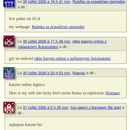
Le
30 juillet 2026 à 16 h 41 min
,
Ruletka za prawdziwe pieniądze
a dit :
live poker od 10 zł
my webpage:
Ruletka za prawdziwe pieniądze
Le
30 juillet 2026 à 17 h 49 min
,
jakie kasyno online z
najlepszymi Automatami
a dit :
gry na android
jakie kasyno online z najlepszymi Automatami
Le
30 juillet 2026 à 22 h 53 min
,
Keenan
a dit :
kasyno online legnica
Here is my web site lucky bird casino bonus za rejestracje (
Keenan
)
Le
31 juillet 2026 à 5 h 35 min
,
live casino z bonusem Na start
a
dit :
najlepsze kasyno btc