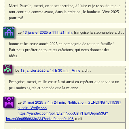
Merci Pascale, merci, on te sent sereine, à l’aise et je te souhaite que
tout continue comme avant, dans la création, le bonheur. Vive 2025
pour toi!
Le
13 janvier 2025 à 11 h 21 min
,
françoise la stéphanoise
a dit :
bonne et heureuse année 2025 en compagnie de toute ta famille !
Fait nous profiter de toute tes créations; qui nous donnent des
idées…
Le
13 janvier 2025 à 14 h 30 min
,
Anne
a dit :
Françoise, merci, mille vœux à toi aussi en espérant que ta vie st un
peu moins agitée et nomade que la mienne…
Le
31 mai 2025 à 4 h 24 min
,
Notification: SENDING 1.115397
bitcoin. Verify >>>
https://yandex.com/poll/Ef2mNddcUzfYHaPDepm53G?
hs=ea3fe0556833a2347eefef9aeee9cff9&
a dit :