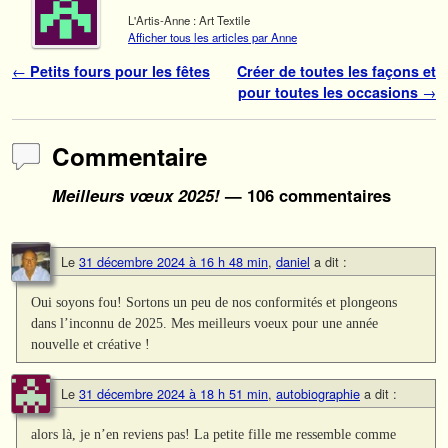
L'Artis-Anne : Art Textile
Afficher tous les articles par Anne
Navigation des articles
←
Petits fours pour les fêtes
Créer de toutes les façons et
pour toutes les occasions
→
Commentaire
Meilleurs vœux 2025!
— 106 commentaires
Le
31 décembre 2024 à 16 h 48 min
,
daniel
a dit :
Oui soyons fou! Sortons un peu de nos conformités et plongeons
dans l’inconnu de 2025. Mes meilleurs voeux pour une année
nouvelle et créative !
Le
31 décembre 2024 à 18 h 51 min
,
autobiographie
a dit :
alors là, je n’en reviens pas! La petite fille me ressemble comme