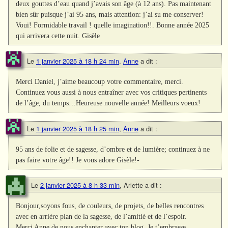
deux gouttes d’eau quand j’avais son âge (à 12 ans). Pas maintenant
bien sûr puisque j’ai 95 ans, mais attention: j’ai su me conserver!
Voui! Formidable travail ! quelle imagination!!. Bonne année 2025
qui arrivera cette nuit. Gisèle
Le
1 janvier 2025 à 18 h 24 min
,
Anne
a dit :
Merci Daniel, j’aime beaucoup votre commentaire, merci.
Continuez vous aussi à nous entraîner avec vos critiques pertinents
de l’âge, du temps…Heureuse nouvelle année! Meilleurs voeux!
Le
1 janvier 2025 à 18 h 25 min
,
Anne
a dit :
95 ans de folie et de sagesse, d’ombre et de lumière; continuez à ne
pas faire votre âge!! Je vous adore Gisèle!-
Le
2 janvier 2025 à 8 h 33 min
,
Arlette
a dit :
Bonjour,soyons fous, de couleurs, de projets, de belles rencontres
avec en arrière plan de la sagesse, de l’amitié et de l’espoir.
Merci Anne de nous enchanter avec ton blog, Je t’embrasse