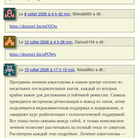
Le
8 juillet 2026 à 4 h 42 min
,
Melody950
a dit :
https://shorturl.fm/mQ2Ow
Le
12 juillet 2026 à 4 h 28 min
,
Darius3154
a dit :
https://shorturl.fm/qPOWs
Le
15 juillet 2026 à 17 h 10 min
,
AlexisMor
a dit :
Программа лечения алкоголизма в нашем центре состоит из
нескольких последовательных шагов, каждый из которых
крайне важен для достижения устойчивой ремиссии. Сначала
проводится экстренная детоксикация и вывод из запоя, затем
подключается медикаментозная поддержка и кодирование, и
завершает курс реабилитация с психологической поддержкой.
Все этапы тесно связаны между собой, и только комплексное
лечение позволяет рассчитывать на полный отказ от алкоголя.
Рассмотрим каждый этап подробнее. Лечение алкоголизма —