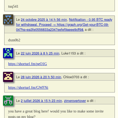
tuq541
Le
24 octobre 2025 à 14 h 56 min
,
Notification - 0.95 BTC ready
for withdrawal. Proceed → https://graph.org/Get-your-BTC-09-
04?hs=ea3fe0556833a2347eefef9aeee9cff9&
a dit :
dxm0b2
Le
22 juin 2026 à 8 h 25 min
,
Luke1153
a dit :
https://shorturl.fm/peO1G
Le
28 juin 2026 à 20 h 50 min
,
Chloe3703
a dit :
https://shorturl.fm/GWFNi
Le
2 juillet 2026 à 15 h 23 min
,
zimerovertover
a dit :
you have a great blog here! would you like to make some invite
posts on my blog?