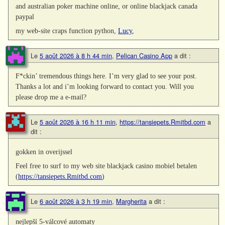
and australian poker machine online, or online blackjack canada
paypal
my web-site craps function python,
Lucy
,
Le
5 août 2026 à 8 h 44 min
,
Pelican Casino App
a dit :
F*ckin’ tremendous things here. I’m very glad to see your post.
Thanks a lot and i’m looking forward to contact you. Will you
please drop me a e-mail?
Le
5 août 2026 à 16 h 11 min
,
https://tansiepets.Rmitbd.com
a
dit :
gokken in overijssel
Feel free to surf to my web site blackjack casino mobiel betalen
(
https://tansiepets.Rmitbd.com
)
Le
6 août 2026 à 3 h 19 min
,
Margherita
a dit :
nejlepší 5-válcové automaty