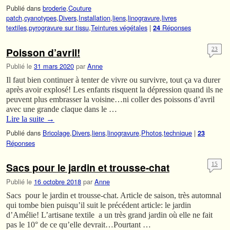
Publié dans
broderie
,
Couture
patch
,
cyanotypes
,
Divers
,
Installation
,
liens
,
linogravure
,
livres
textiles
,
pyrogravure sur tissu
,
Teintures végétales
|
Réponses
24
Poisson d’avril!
23
Publié le
31 mars 2020
par
Anne
Il faut bien continuer à tenter de vivre ou survivre, tout ça va durer
après avoir explosé! Les enfants risquent la dépression quand ils ne
peuvent plus embrasser la voisine…ni coller des poissons d’avril
avec une grande claque dans le …
Lire la suite
→
Publié dans
Bricolage
,
Divers
,
liens
,
linogravure
,
Photos
,
technique
|
23
Réponses
Sacs pour le jardin et trousse-chat
15
Publié le
16 octobre 2018
par
Anne
Sacs pour le jardin et trousse-chat. Article de saison, très automnal
qui tombe bien puisqu’il suit le précédent article: le jardin
d’Amélie! L’artisane textile a un très grand jardin où elle ne fait
pas le 10° de ce qu’elle devrait…Pourtant …