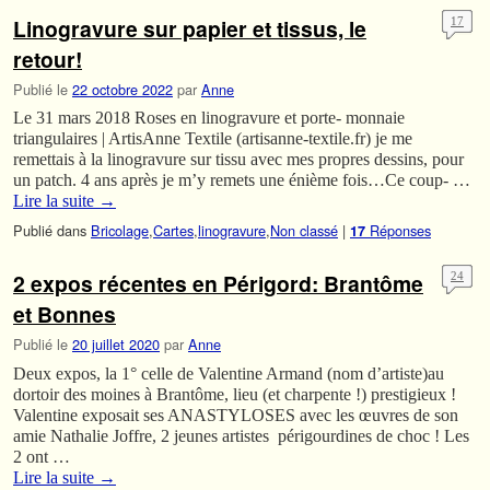
Linogravure sur papier et tissus, le
17
retour!
Publié le
22 octobre 2022
par
Anne
Le 31 mars 2018 Roses en linogravure et porte- monnaie
triangulaires | ArtisAnne Textile (artisanne-textile.fr) je me
remettais à la linogravure sur tissu avec mes propres dessins, pour
un patch. 4 ans après je m’y remets une énième fois…Ce coup- …
Lire la suite
→
Publié dans
Bricolage
,
Cartes
,
linogravure
,
Non classé
|
Réponses
17
2 expos récentes en Périgord: Brantôme
24
et Bonnes
Publié le
20 juillet 2020
par
Anne
Deux expos, la 1° celle de Valentine Armand (nom d’artiste)au
dortoir des moines à Brantôme, lieu (et charpente !) prestigieux !
Valentine exposait ses ANASTYLOSES avec les œuvres de son
amie Nathalie Joffre, 2 jeunes artistes périgourdines de choc ! Les
2 ont …
Lire la suite
→