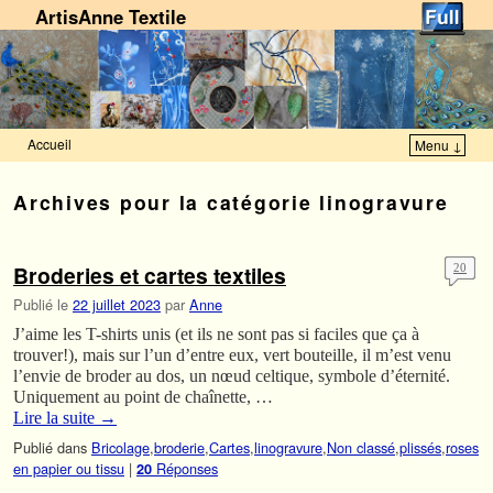
ArtisAnne Textile
Accueil
Menu ↓
Skip to primary content
Aller au contenu secondaire
Archives pour la catégorie
linogravure
Broderies et cartes textiles
20
Publié le
22 juillet 2023
par
Anne
J’aime les T-shirts unis (et ils ne sont pas si faciles que ça à
trouver!), mais sur l’un d’entre eux, vert bouteille, il m’est venu
l’envie de broder au dos, un nœud celtique, symbole d’éternité.
Uniquement au point de chaînette, …
Lire la suite
→
Publié dans
Bricolage
,
broderie
,
Cartes
,
linogravure
,
Non classé
,
plissés
,
roses
en papier ou tissu
|
Réponses
20