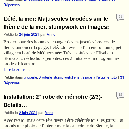
Réponses
L’été, la mer: Majuscules brodées sur le
31
thème de la mer, stumpwork en images:
Publié le
24 juin 2021
par
Anne
Broder pour des hommes, changer des majuscules brodées de
fleurs, annoncer la plage, l’été…Je reviens d’un endroit aimé, petit
village en bord de Méditerranée: Très inspirées par Elisabeth
Sforza aux réalisations parfaites, ces 2 initiales et monogrammes
brodés: Ricamare il …
Lire la suite
→
Publié dans
broderie
,
Broderie stumpwork
,
liens
,
tissage à l'aiguille
,
tuto
|
31
Réponses
Installation: 2° robe de mémoire (2/3)-
29
Détails…
Publié le
2 juin 2021
par
Anne
Avec retard, mais cette fête devrait être célébrée tous les jours: J’ai
promis une photo de l’intérieur de la cathédrale de Sienne, la