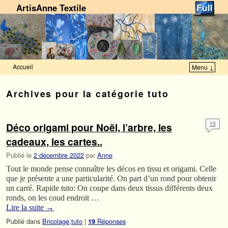
ArtisAnne Textile
Accueil
Menu ↓
Skip to primary content
Aller au contenu secondaire
Archives pour la catégorie
tuto
Déco origami pour Noël, l’arbre, les
19
cadeaux, les cartes..
Publié le
2 décembre 2022
par
Anne
Tout le monde pense connaître les décos en tissu et origami. Celle
que je présente a une particularité. On part d’un rond pour obtenir
un carré. Rapide tuto: On coupe dans deux tissus différents deux
ronds, on les coud endroit …
Lire la suite
→
Publié dans
Bricolage
,
tuto
|
Réponses
19