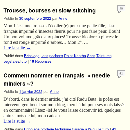
Trousse, bourses et slow stitching
16
Publié le
30 septembre 2022
par
Anne
Mon 1° est une trousse d’écolier (e) pour une petite fille, tissu
français imprimé d’insectes fleuris pour ne pas faire peur. Bouh!
Un bon volume grâce aux pinces! Trousse bicolore à pinces: le
fond est rouge imprimé d’arbres… Mon 2°, …
Lire la suite
→
Publié dans
Bricolage
,
liens
,
pochons
,
Point Kantha
,
Sacs
,
Teintures
végétales
,
tuto
|
Réponses
16
Comment nommer en français » needle
41
minders »?
Publié le
1 janvier 2022
par
Anne
D’abord, dans le dernier article, j’ai cité Radu Bata; le poète est
intervenu gentiment sur mon blog, merci à lui pour ses mots laissés
en commentaire! Lisez -le! Je vous laisse découvrir ici, quelques
autres mots de lui, mon cadeau …
Lire la suite
→
Publié dans
Bricolage
,
broderie
,
technique
,
tissage à l'aiguille
,
tuto
|
41