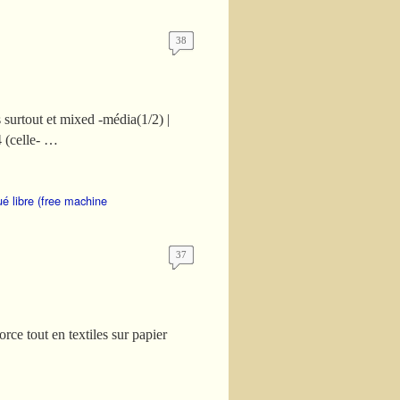
38
s surtout et mixed -média(1/2) |
4 (celle- …
ué libre (free machine
37
orce tout en textiles sur papier