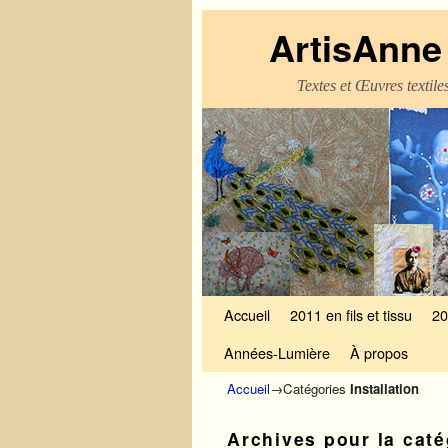
ArtisAnne 
Textes et Œuvres textil
Skip to primary content
Aller au contenu secondaire
Accueil
2011 en fils et tissu
20
Années-Lumière
À propos
Accueil
→Catégories
Installation
Archives pour la cat