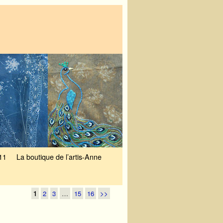
11
La boutique de l’artis-Anne
1
2
3
…
15
16
>>