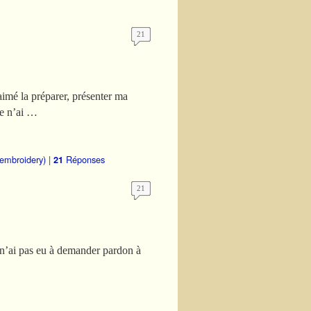
21
 aimé la préparer, présenter ma
je n’ai …
 embroidery)
|
Réponses
21
21
e n’ai pas eu à demander pardon à