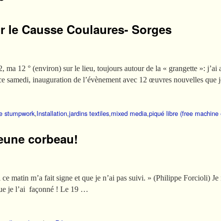
ur le Causse Coulaures- Sorges
 ma 12 ° (environ) sur le lieu, toujours autour de la « grangette »: j’ai
f, ce samedi, inauguration de l’évènement avec 12 œuvres nouvelles que 
ie stumpwork
,
Installation
,
jardins textiles
,
mixed media
,
piqué libre (free machine
jeune corbeau!
ce matin m’a fait signe et que je n’ai pas suivi. » (Philippe Forcioli) J
 que je l’ai façonné ! Le 19 …