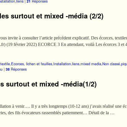
nstallation
,
liens
|
Réponses
21
es surtout et mixed -média (2/2)
ous invite à consulter l’article précédent explicatif. Des écorces, textile
le.fr) (19 février 2022) ECORCE 3 En attendant, voilà Les écorces 3 et 
textile
,
Ecorces, lichen et feuilles
,
Installation
,
liens
,
mixed media
,
Non classé
,
piq
su
|
Réponses
38
es surtout et mixed -média(1/2)
llation à venir…. Il y a très longtemps (10-12 ans) j’avais réalisé une éc
eries, des fils évocateurs rassemblés patiemment… Détail de la …