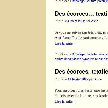
Publié dans
Bricolage
,
Couture patch
,
I
Des écorces… textil
Publié le
4 mars 2022
par
Anne
Si vous ne suivez pas très bien, je v
ArtisAnne Textile (artisanne-texti
Lire la suite
→
Publié dans
Bricolage
,
broderie
,
collage 
embroidery)
,
plissés
,
pyrogravure sur tis
Des écorces, textil
Publié le
19 février 2022
par
Anne
Pour un projet plus vaste, une Insta
chinois, avec de la laine, des brod
Lire la suite
→