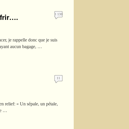
frir….
1 130
r, je rappelle donc que je suis
n’ayant aucun bagage, …
11
n relief: « Un sépale, un pétale,
de …