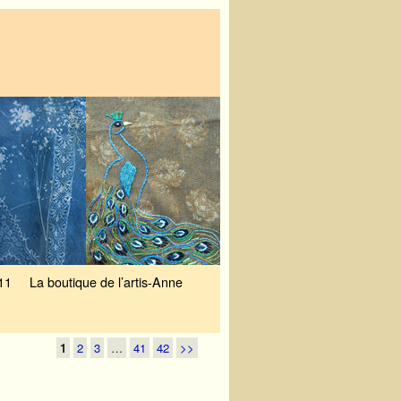
11
La boutique de l’artis-Anne
1
2
3
…
41
42
>>