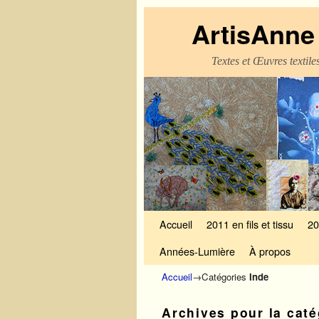
ArtisAnne 
Textes et Œuvres textil
Skip to primary content
Aller au contenu secondaire
Accueil
2011 en fils et tissu
20
Années-Lumière
À propos
Accueil
→Catégories
Inde
Archives pour la cat