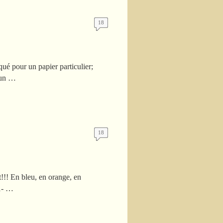
18
qué pour un papier particulier;
d’un …
18
t!!! En bleu, en orange, en
 1- …