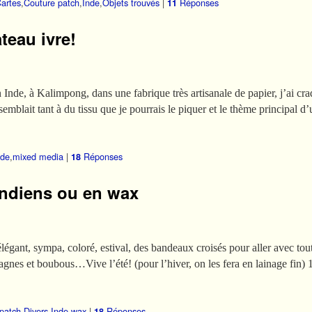
artes
,
Couture patch
,
Inde
,
Objets trouvés
|
Réponses
11
teau ivre!
 Inde, à Kalimpong, dans une fabrique très artisanale de papier, j’ai cra
semblait tant à du tissu que je pourrais le piquer et le thème principal 
nde
,
mixed media
|
Réponses
18
indiens ou en wax
légant, sympa, coloré, estival, des bandeaux croisés pour aller avec tou
agnes et boubous…Vive l’été! (pour l’hiver, on les fera en lainage fin)
patch
,
Divers
,
Inde
,
wax
|
Réponses
18