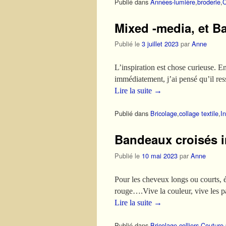
Publié dans
Années-lumière
,
broderie
,
C
Mixed -media, et Ba
Publié le
3 juillet 2023
par
Anne
L’inspiration est chose curieuse. En
immédiatement, j’ai pensé qu’il res
Lire la suite
→
Publié dans
Bricolage
,
collage textile
,
I
Bandeaux croisés 
Publié le
10 mai 2023
par
Anne
Pour les cheveux longs ou courts, é
rouge….Vive la couleur, vive les p
Lire la suite
→
Publié dans
Bricolage
,
colliers
,
Couture 