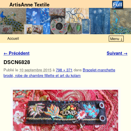
ArtisAnne Textile
Accueil
Menu ↓
Skip to primary content
Aller au contenu secondaire
Navigation des images
← Précédent
Suivant →
DSCN6828
Publié le
10 septembre 2015
à
798 × 371
dans
Bracelet-manchette
brodé, robe de chambre fillette et art du kolam